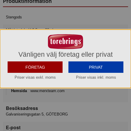
Produktinformation
Stengods
Mått/storlek: H 9,5 cm 32 cl
Varumärke
Vänligen välj företag eller privat
Xantia
Konsumentkontakt
FÖRETAG
PRIVAT
Merx Team AB
Priser visas exkl. moms
Priser visas inkl. moms
Telefon
031-50 67 00
Hemsida
www.merxteam.com
Besöksadress
Galvaniseringsgatan 5, GÖTEBORG
E-post