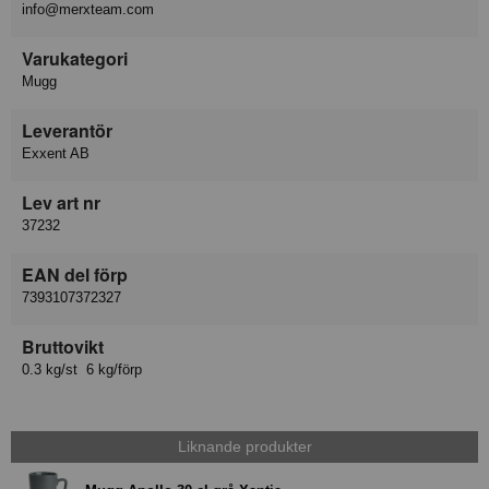
info@merxteam.com
Varukategori
Mugg
Leverantör
Exxent AB
Lev art nr
37232
EAN del förp
7393107372327
Bruttovikt
0.3 kg/st 6 kg/förp
Liknande produkter