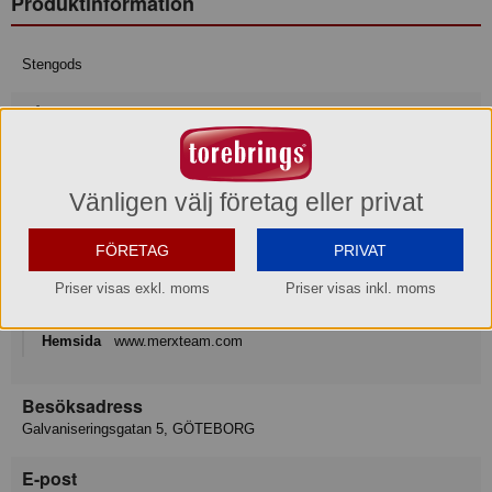
Produktinformation
Stengods
Mått/storlek: H 11,5 cm 30 cl
Varumärke
Vänligen välj företag eller privat
Xantia
FÖRETAG
PRIVAT
Konsumentkontakt
Merx Team AB
Priser visas exkl. moms
Priser visas inkl. moms
Telefon
031-50 67 00
Hemsida
www.merxteam.com
Besöksadress
Galvaniseringsgatan 5, GÖTEBORG
E-post