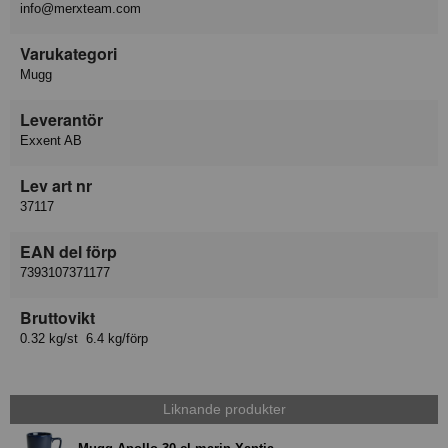
info@merxteam.com
Varukategori
Mugg
Leverantör
Exxent AB
Lev art nr
37117
EAN del förp
7393107371177
Bruttovikt
0.32 kg/st 6.4 kg/förp
Liknande produkter