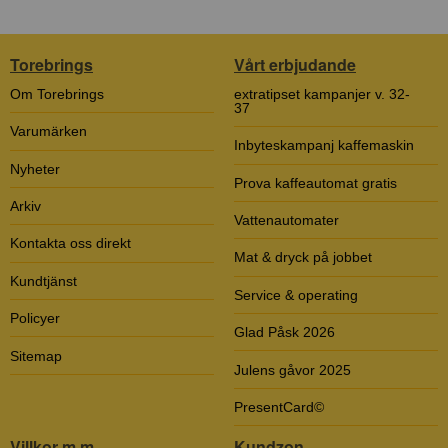
Torebrings
Vårt erbjudande
Om Torebrings
extratipset kampanjer v. 32-
37
Varumärken
Inbyteskampanj kaffemaskin
Nyheter
Prova kaffeautomat gratis
Arkiv
Vattenautomater
Kontakta oss direkt
Mat & dryck på jobbet
Kundtjänst
Service & operating
Policyer
Glad Påsk 2026
Sitemap
Julens gåvor 2025
PresentCard©
Villkor m.m.
Kundzon