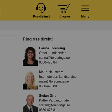
Kundtjänst
0 varor
Meny
Ring oss direkt!
Carina Torebring
Order, kundservice
carina@torebrings.se
0380-478 84
Malin Hellström
Internetorder, kundservice
malin@torebrings.se
0380-478 80
Stefan Grip
Kaffe- Varuautomater
stefan@torebrings.se
0380-478 81