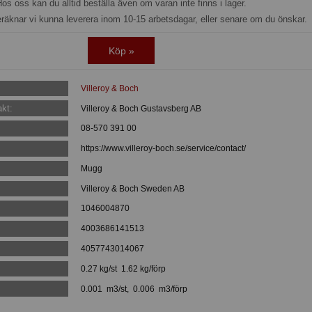
os oss kan du alltid beställa även om varan inte finns i lager.
eräknar vi kunna leverera inom 10-15 arbetsdagar, eller senare om du önskar.
Köp »
Villeroy & Boch
kt:
Villeroy & Boch Gustavsberg AB
08-570 391 00
https://www.villeroy-boch.se/service/contact/
Mugg
Villeroy & Boch Sweden AB
1046004870
:
4003686141513
:
4057743014067
0.27 kg/st 1.62 kg/förp
0.001 m3/st, 0.006 m3/förp