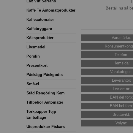
Lax Vilt Serrano
H
Beställ nu så b
Kaffe Te Automatprodukter
Kaffeautomater
Kaffebryggare
Varumärke:
Köksprodukter
Konsumentkonta
Livsmedel
Telefon:
Porslin
Hemsida:
Presentkort
Varukategori:
Påskägg Påskgodis
Leverantör:
Små-el
Lev art nr:
Städ Rengöring Kem
EAN del förp
Tillbehör Automater
EAN hel förp
Torkpapper Tejp
Bruttovikt:
Emballage
Volym:
Uteprodukter Fiskars