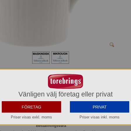
Mugg 30 cl Cellini Villeroy & Boch
1046004870
234,00 kr
Vänligen välj företag eller privat
Del av förpackning =
1 st
1.404,00 kr
FÖRETAG
PRIVAT
Hel förpackning =
6*1 st
Priser visas exkl. moms
Priser visas inkl. moms
Beställningsvara