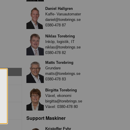
Daniel Hallgren
Kaffe- Varuautomater
daniel@torebrings.se
0380-478 87
Niklas Torebring
Inköp, logistik, IT
niklas@torebrings.se
0380-478 82
Matts Torebring
Grundare
matts@torebrings.se
0380-478 83
Birgitta Torebring
Växel, ekonomi
birgitta@torebrings.se
Växel:
0380-478 80
Support Maskiner
Kristoffer Fyhr