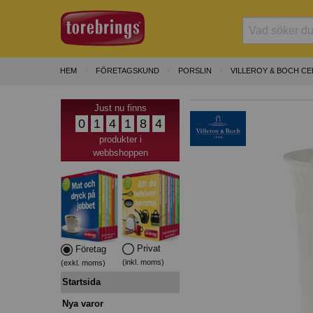
HEM
FÖRETAGSKUND
PORSLIN
VILLEROY & BOCH CE
Just nu finns
0
1
4
1
8
4
produkter i
webbshoppen
Privat
Företag
(inkl. moms)
(exkl. moms)
Startsida
Nya varor