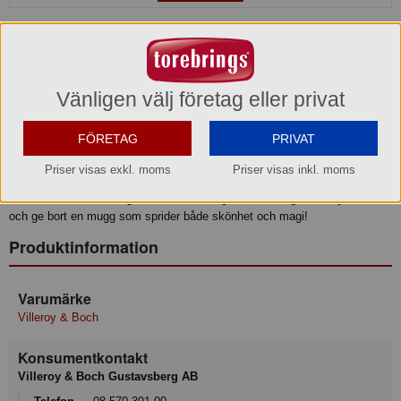
Beskrivning
Stilren Mugg med Stjärntecken – Stenbocken
Följ stjärnorna och ge bort något alldeles unikt! Vår
NewWave Stars
-
Vänligen välj företag eller privat
kollektion, som är under en lycklig stjärna, erbjuder finaste porslin prytt
med zodiakens vackra tecken. Ge bort en mugg med stjärntecknet för
FÖRETAG
PRIVAT
någon du håller kär, eller unna dig själv en bit himmelsk elegans. Denna
stiliga mugg visar stjärnbilden
Stenbocken
, med ett utsökt realguld-motiv
Priser visas exkl. moms
Priser visas inkl. moms
som glänser på den konstnärliga, mörkblå natthimlen. En perfekt gåva för
alla som älskar astrologi och vacker design.
Sträck dig efter stjärnorna
och ge bort en mugg som sprider både skönhet och magi!
Produktinformation
Varumärke
Villeroy & Boch
Konsumentkontakt
Villeroy & Boch Gustavsberg AB