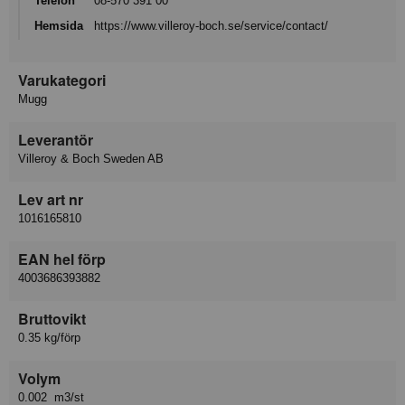
Telefon
08-570 391 00
Hemsida
https://www.villeroy-boch.se/service/contact/
Varukategori
Mugg
Leverantör
Villeroy & Boch Sweden AB
Lev art nr
1016165810
EAN hel förp
4003686393882
Bruttovikt
0.35 kg/förp
Volym
0.002 m3/st