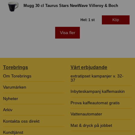
Mugg 30 cl Taurus Stars NewWave Villeroy & Boch
Hel: 1 st
Köp
Visa fler
Torebrings
Vårt erbjudande
Om Torebrings
extratipset kampanjer v. 32-
37
Varumärken
Inbyteskampanj kaffemaskin
Nyheter
Prova kaffeautomat gratis
Arkiv
Vattenautomater
Kontakta oss direkt
Mat & dryck på jobbet
Kundtjänst