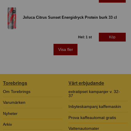
Joluca Citrus Sunset Energidryck Protein burk 33 cl
Hel: 1 st
Köp
Visa fler
Torebrings
Vårt erbjudande
Om Torebrings
extratipset kampanjer v. 32-
37
Varumärken
Inbyteskampanj kaffemaskin
Nyheter
Prova kaffeautomat gratis
Arkiv
Vattenautomater