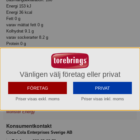
Energi 153 kJ
Energi 36 kcal
Fett 0 g
varav mättat fett 0 g
Kolhydrat 9.1 g
varav sockerarter 8.2 g
Protein 0 g
Motsvarande salt 0.17 g
Förvaring
Max-/Mintemperatur: 25/4°C
Vänligen välj företag eller privat
Ursprungsland
FÖRETAG
PRIVAT
Nederländerna
Priser visas exkl. moms
Priser visas inkl. moms
Varumärke
Monster Energy
Konsumentkontakt
Coca-Cola Enterprises Sverige AB