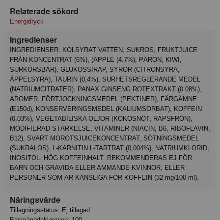
Relaterade sökord
Energidryck
Ingredienser
INGREDIENSER: KOLSYRAT VATTEN, SUKROS, FRUKTJUICE
FRÅN KONCENTRAT (6%), (ÄPPLE (4.7%), PÄRON, KIWI,
SURKÖRSBÄR), GLUKOSSIRAP, SYROR (CITRONSYRA,
ÄPPELSYRA), TAURIN (0,4%), SURHETSREGLERANDE MEDEL
(NATRIUMCITRATER), PANAX GINSENG ROTEXTRAKT (0.08%),
AROMER, FÖRTJOCKNINGSMEDEL (PEKTINER), FÄRGÄMNE
(E150d), KONSERVERINGSMEDEL (KALIUMSORBAT), KOFFEIN
(0,03%), VEGETABILISKA OLJOR (KOKOSNÖT, RAPSFRÖN),
MODIFIERAD STÄRKELSE, VITAMINER (NIACIN, B6, RIBOFLAVIN,
B12), SVART MOROTSJUICEKONCENTRAT, SÖTNINGSMEDEL
(SUKRALOS), L-KARNITIN L-TARTRAT (0,004%), NATRIUMKLORID,
INOSITOL. HÖG KOFFEINHALT. REKOMMENDERAS EJ FÖR
BARN OCH GRAVIDA ELLER AMMANDE KVINNOR, ELLER
PERSONER SOM ÄR KÄNSLIGA FÖR KOFFEIN (32 mg/100 ml).
Näringsvärde
Tillagningsstatus: Ej tillagad
Basmängdeklaration: 100