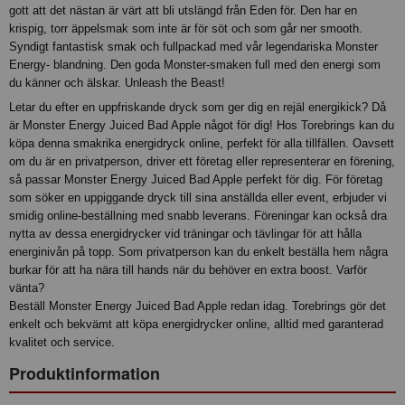
gott att det nästan är värt att bli utslängd från Eden för. Den har en
krispig, torr äppelsmak som inte är för söt och som går ner smooth.
Syndigt fantastisk smak och fullpackad med vår legendariska Monster
Energy- blandning. Den goda Monster-smaken full med den energi som
du känner och älskar. Unleash the Beast!
Letar du efter en uppfriskande dryck som ger dig en rejäl energikick? Då
är Monster Energy Juiced Bad Apple något för dig! Hos Torebrings kan du
köpa denna smakrika energidryck online, perfekt för alla tillfällen. Oavsett
om du är en privatperson, driver ett företag eller representerar en förening,
så passar Monster Energy Juiced Bad Apple perfekt för dig. För företag
som söker en uppiggande dryck till sina anställda eller event, erbjuder vi
smidig online-beställning med snabb leverans. Föreningar kan också dra
nytta av dessa energidrycker vid träningar och tävlingar för att hålla
energinivån på topp. Som privatperson kan du enkelt beställa hem några
burkar för att ha nära till hands när du behöver en extra boost. Varför
vänta?
Beställ Monster Energy Juiced Bad Apple redan idag. Torebrings gör det
enkelt och bekvämt att köpa energidrycker online, alltid med garanterad
kvalitet och service.
Produktinformation