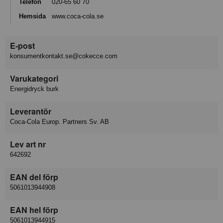
Telefon
020-65 60 70
Hemsida
www.coca-cola.se
E-post
konsumentkontakt.se@cokecce.com
Varukategori
Energidryck burk
Leverantör
Coca-Cola Europ. Partners Sv. AB
Lev art nr
642692
EAN del förp
5061013944908
EAN hel förp
5061013944915