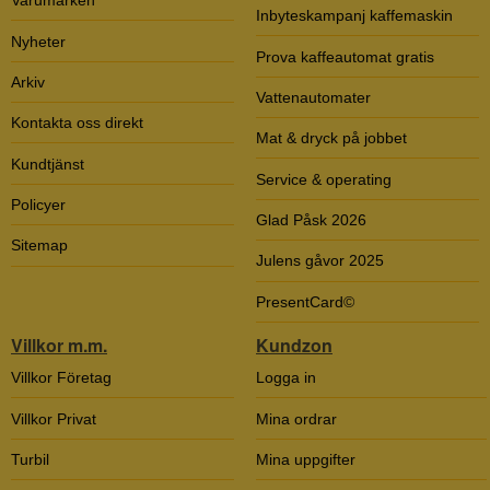
Varumärken
Inbyteskampanj kaffemaskin
Nyheter
Prova kaffeautomat gratis
Arkiv
Vattenautomater
Kontakta oss direkt
Mat & dryck på jobbet
Kundtjänst
Service & operating
Policyer
Glad Påsk 2026
Sitemap
Julens gåvor 2025
PresentCard©
Villkor m.m.
Kundzon
Villkor Företag
Logga in
Villkor Privat
Mina ordrar
Turbil
Mina uppgifter