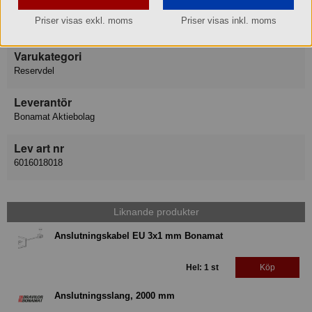
Varumärke
Priser visas exkl. moms
Priser visas inkl. moms
Bonamat Bravilor
Varukategori
Reservdel
Leverantör
Bonamat Aktiebolag
Lev art nr
6016018018
Liknande produkter
Anslutningskabel EU 3x1 mm Bonamat
Hel: 1 st
Köp
Anslutningsslang, 2000 mm