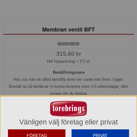
Membran ventil BFT
6016018018
315,60 kr
Hel förpackning =
1*1 st
Beställningsvara
Hos oss kan du alltid beställa även om varan inte finns i lager.
Beställ nu så beräknar vi kunna leverera inom 3-5 arbetsdagar, eller
senare om du önskar.
Köp »
Vänligen välj företag eller privat
Produktinformation
FÖRETAG
PRIVAT