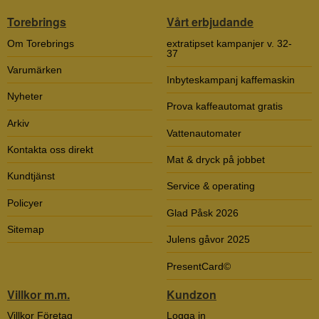
Torebrings
Vårt erbjudande
Om Torebrings
extratipset kampanjer v. 32-
37
Varumärken
Inbyteskampanj kaffemaskin
Nyheter
Prova kaffeautomat gratis
Arkiv
Vattenautomater
Kontakta oss direkt
Mat & dryck på jobbet
Kundtjänst
Service & operating
Policyer
Glad Påsk 2026
Sitemap
Julens gåvor 2025
PresentCard©
Villkor m.m.
Kundzon
Villkor Företag
Logga in