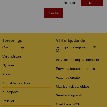
Hel: 1 st
Köp
Visa fler
Torebrings
Vårt erbjudande
Om Torebrings
extratipset kampanjer v. 32-
37
Varumärken
Inbyteskampanj kaffemaskin
Nyheter
Prova kaffeautomat gratis
Arkiv
Vattenautomater
Kontakta oss direkt
Mat & dryck på jobbet
Kundtjänst
Service & operating
Policyer
Glad Påsk 2026