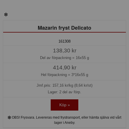
Mazarin fryst Delicato
161308
138,30 kr
Del av förpackning =
16x55 g
414,90 kr
Hel förpackning =
3*16x55 g
Jmf.pris:
157,16
kr/kg (8,64 kr/st)
Lager: 2 del av förp.
Köp »
OBS! Frysvara. Levereras med frystransport, eller hämta själva vid vårt
lager i Aneby.