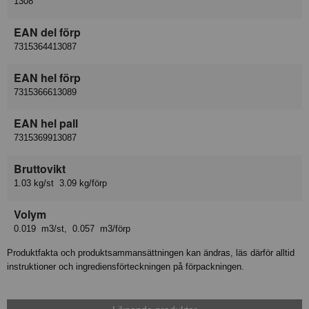
1308
EAN del förp
7315364413087
EAN hel förp
7315366613089
EAN hel pall
7315369913087
Bruttovikt
1.03 kg/st 3.09 kg/förp
Volym
0.019 m3/st, 0.057 m3/förp
Produktfakta och produktsammansättningen kan ändras, läs därför alltid
instruktioner och ingrediensförteckningen på förpackningen.