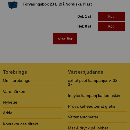
Förvaringsbox 23 L Blå Nordiska Plast
Del: 1 st
Köp
Hel: 8 st
Köp
Visa fler
Torebrings
Vårt erbjudande
Om Torebrings
extratipset kampanjer v. 32-
37
Varumärken
Inbyteskampanj kaffemaskin
Nyheter
Prova kaffeautomat gratis
Arkiv
Vattenautomater
Kontakta oss direkt
Mat & dryck på jobbet