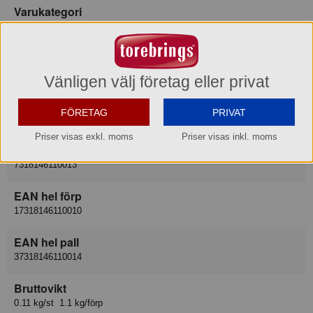
Varukategori
Hink/Tunna/Korg
Leverantör
Nordiska Plast AB
Vänligen välj företag eller privat
Lev art nr
FÖRETAG
PRIVAT
6110-0100
Priser visas exkl. moms
Priser visas inkl. moms
EAN del förp
7318146110013
EAN hel förp
17318146110010
EAN hel pall
37318146110014
Bruttovikt
0.11 kg/st 1.1 kg/förp