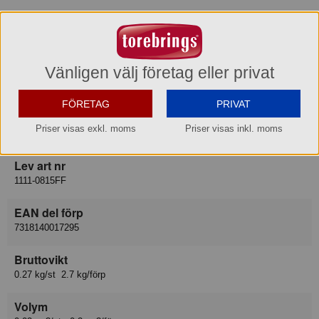
E-post
info@nordiskaplast.se
Varukategori
Vänligen välj företag eller privat
Hink/Tunna/Korg
FÖRETAG
PRIVAT
Leverantör
Priser visas exkl. moms
Priser visas inkl. moms
Nordiska Plast AB
Lev art nr
1111-0815FF
EAN del förp
7318140017295
Bruttovikt
0.27 kg/st 2.7 kg/förp
Volym