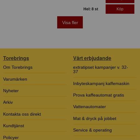
Hel: 8 st
Köp
Visa fler
Torebrings
Vårt erbjudande
Om Torebrings
extratipset kampanjer v. 32-
37
Varumärken
Inbyteskampanj kaffemaskin
Nyheter
Prova kaffeautomat gratis
Arkiv
Vattenautomater
Kontakta oss direkt
Mat & dryck på jobbet
Kundtjänst
Service & operating
Policyer