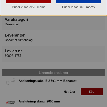
Varumärke
Priser visas exkl. moms
Priser visas inkl. moms
Bonamat Bravilor
Varukategori
Reservdel
Leverantör
Bonamat Aktiebolag
Lev art nr
6000211757
Liknande produkter
Anslutningskabel EU 3x1 mm Bonamat
Hel: 1 st
Köp
Anslutningsslang, 2000 mm