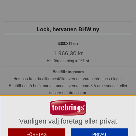
Lock, hetvatten BHW ny
6000211757
1.966,30 kr
Hel förpackning =
1*1 st
Beställningsvara
Hos oss kan du alltid beställa även om varan inte finns i lager.
Beställ nu så beräknar vi kunna leverera inom 3-5 arbetsdagar, eller
senare om du önskar.
Köp »
Vänligen välj företag eller privat
Produktinformation
FÖRETAG
PRIVAT