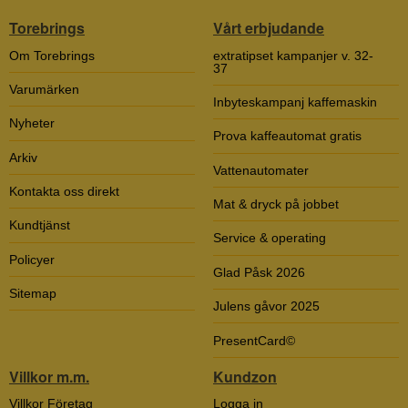
Torebrings
Vårt erbjudande
Om Torebrings
extratipset kampanjer v. 32-
37
Varumärken
Inbyteskampanj kaffemaskin
Nyheter
Prova kaffeautomat gratis
Arkiv
Vattenautomater
Kontakta oss direkt
Mat & dryck på jobbet
Kundtjänst
Service & operating
Policyer
Glad Påsk 2026
Sitemap
Julens gåvor 2025
PresentCard©
Villkor m.m.
Kundzon
Villkor Företag
Logga in