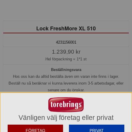
Lock FreshMore XL 510
4231156001
1.239,90 kr
Hel förpackning =
1*1 st
Beställningsvara
Hos oss kan du alltid beställa även om varan inte finns i lager.
Beställ nu så beräknar vi kunna leverera inom 3-5 arbetsdagar, eller
senare om du önskar.
Köp »
Vänligen välj företag eller privat
Produktinformation
FÖRETAG
PRIVAT