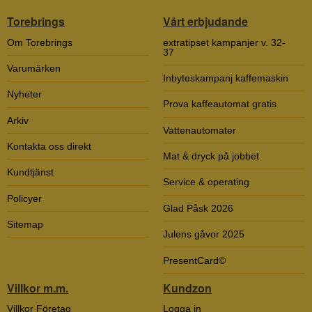
Torebrings
Vårt erbjudande
Om Torebrings
extratipset kampanjer v. 32-
37
Varumärken
Inbyteskampanj kaffemaskin
Nyheter
Prova kaffeautomat gratis
Arkiv
Vattenautomater
Kontakta oss direkt
Mat & dryck på jobbet
Kundtjänst
Service & operating
Policyer
Glad Påsk 2026
Sitemap
Julens gåvor 2025
PresentCard©
Villkor m.m.
Kundzon
Villkor Företag
Logga in