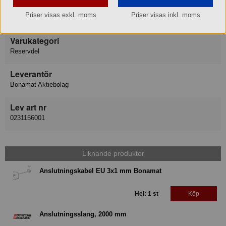
Varumärke
Priser visas exkl. moms
Priser visas inkl. moms
Bonamat Bravilor
Varukategori
Reservdel
Leverantör
Bonamat Aktiebolag
Lev art nr
0231156001
Liknande produkter
Anslutningskabel EU 3x1 mm Bonamat
Hel: 1 st
Köp
Anslutningsslang, 2000 mm