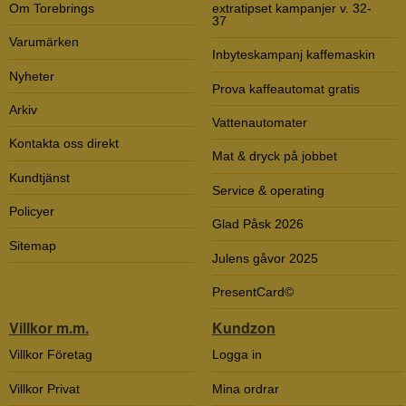
Om Torebrings
extratipset kampanjer v. 32-
37
Varumärken
Inbyteskampanj kaffemaskin
Nyheter
Prova kaffeautomat gratis
Arkiv
Vattenautomater
Kontakta oss direkt
Mat & dryck på jobbet
Kundtjänst
Service & operating
Policyer
Glad Påsk 2026
Sitemap
Julens gåvor 2025
PresentCard©
Villkor m.m.
Kundzon
Villkor Företag
Logga in
Villkor Privat
Mina ordrar