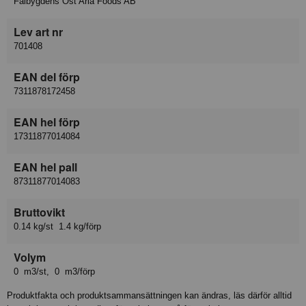
Falbygdens Ost Arla Foods AB
Lev art nr
701408
EAN del förp
7311878172458
EAN hel förp
17311877014084
EAN hel pall
87311877014083
Bruttovikt
0.14 kg/st 1.4 kg/förp
Volym
0 m3/st, 0 m3/förp
Produktfakta och produktsammansättningen kan ändras, läs därför alltid