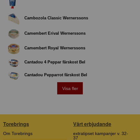
Cambozola Classic Wernerssons
Camembert Erival Wernerssons
Camembert Royal Wernerssons
Cantadou 4 Peppar färskost Bel
Cantadou Pepparrot färskost Bel
Visa fler
Torebrings
Vårt erbjudande
Om Torebrings
extratipset kampanjer v. 32-
37