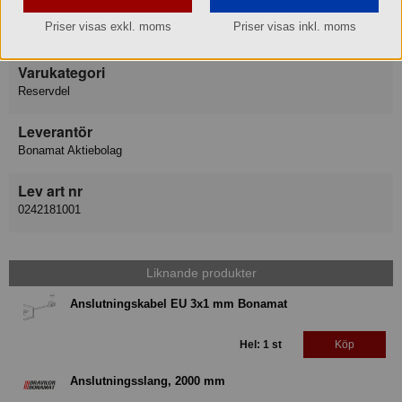
Varumärke
Priser visas exkl. moms
Priser visas inkl. moms
Bonamat Bravilor
Varukategori
Reservdel
Leverantör
Bonamat Aktiebolag
Lev art nr
0242181001
Liknande produkter
Anslutningskabel EU 3x1 mm Bonamat
Hel: 1 st
Köp
Anslutningsslang, 2000 mm