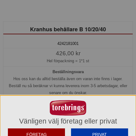
Kranhus behållare B 10/20/40
4242181001
426,00 kr
Hel förpackning =
1*1 st
Beställningsvara
Hos oss kan du alltid beställa även om varan inte finns i lager.
Beställ nu så beräknar vi kunna leverera inom 3-5 arbetsdagar, eller
senare om du önskar.
Köp »
Vänligen välj företag eller privat
Produktinformation
FÖRETAG
PRIVAT