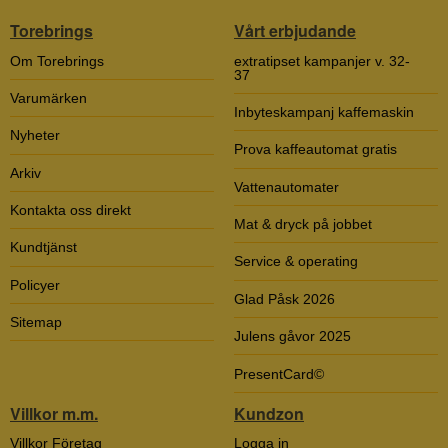
Torebrings
Vårt erbjudande
Om Torebrings
extratipset kampanjer v. 32-
37
Varumärken
Inbyteskampanj kaffemaskin
Nyheter
Prova kaffeautomat gratis
Arkiv
Vattenautomater
Kontakta oss direkt
Mat & dryck på jobbet
Kundtjänst
Service & operating
Policyer
Glad Påsk 2026
Sitemap
Julens gåvor 2025
PresentCard©
Villkor m.m.
Kundzon
Villkor Företag
Logga in