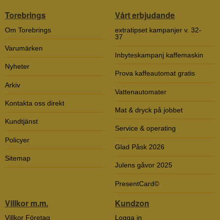
Torebrings
Vårt erbjudande
Om Torebrings
extratipset kampanjer v. 32-
37
Varumärken
Inbyteskampanj kaffemaskin
Nyheter
Prova kaffeautomat gratis
Arkiv
Vattenautomater
Kontakta oss direkt
Mat & dryck på jobbet
Kundtjänst
Service & operating
Policyer
Glad Påsk 2026
Sitemap
Julens gåvor 2025
PresentCard©
Villkor m.m.
Kundzon
Villkor Företag
Logga in