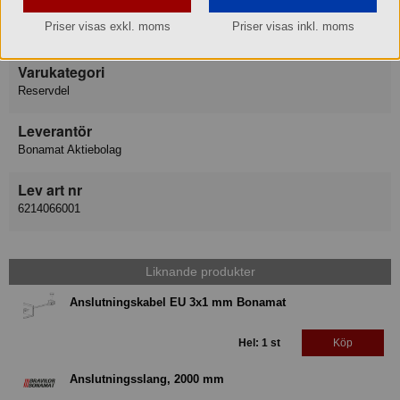
Varumärke
Priser visas exkl. moms
Priser visas inkl. moms
Bonamat Bravilor
Varukategori
Reservdel
Leverantör
Bonamat Aktiebolag
Lev art nr
6214066001
Liknande produkter
Anslutningskabel EU 3x1 mm Bonamat
Hel: 1 st
Köp
Anslutningsslang, 2000 mm