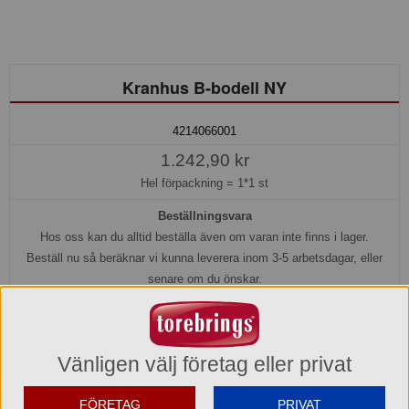
Kranhus B-bodell NY
4214066001
1.242,90 kr
Hel förpackning =
1*1 st
Beställningsvara
Hos oss kan du alltid beställa även om varan inte finns i lager.
Beställ nu så beräknar vi kunna leverera inom 3-5 arbetsdagar, eller
senare om du önskar.
Köp »
Vänligen välj företag eller privat
Produktinformation
FÖRETAG
PRIVAT