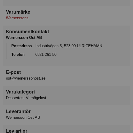
Varumärke
Wernerssons
Konsumentkontakt
Wernersson Ost AB
Postadress
Industrivägen 5, 523 90 ULRICEHAMN
Telefon
0321-261 50
E-post
ost@wernerssonost.se
Varukategori
Dessertost Vitmögelost
Leverantör
Wernersson Ost AB
Lev art nr