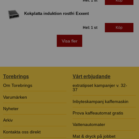
Hel: 1 st
Köp
Kokplatta induktion rostfri Exxent
Hel: 1 st
Köp
Visa fler
Torebrings
Vårt erbjudande
Om Torebrings
extratipset kampanjer v. 32-
37
Varumärken
Inbyteskampanj kaffemaskin
Nyheter
Prova kaffeautomat gratis
Arkiv
Vattenautomater
Kontakta oss direkt
Mat & dryck på jobbet