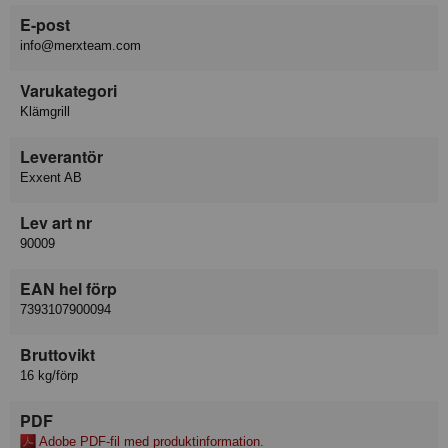
E-post
info@merxteam.com
Varukategori
Klämgrill
Leverantör
Exxent AB
Lev art nr
90009
EAN hel förp
7393107900094
Bruttovikt
16 kg/förp
PDF
Adobe PDF-fil med produktinformation.