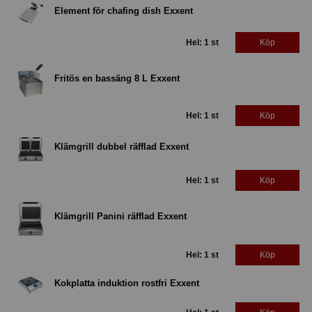
Element för chafing dish Exxent
Hel: 1 st
Köp
Fritös en bassäng 8 L Exxent
Hel: 1 st
Köp
Klämgrill dubbel räfflad Exxent
Hel: 1 st
Köp
Klämgrill Panini räfflad Exxent
Hel: 1 st
Köp
Kokplatta induktion rostfri Exxent