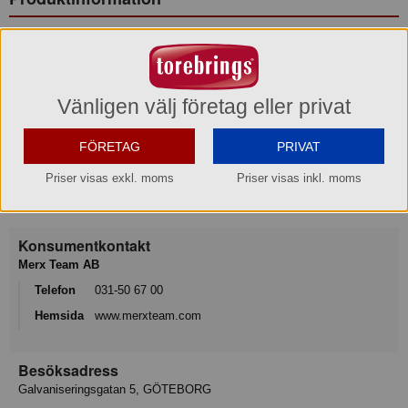
Mått/storlek: 290x395x210 mm
Nätanslutning: 1,8Kw/ 230V/ 1Fas
Vänligen välj företag eller privat
Garanti
12 månader
FÖRETAG
PRIVAT
Priser visas exkl. moms
Priser visas inkl. moms
Varumärke
Exxent
Konsumentkontakt
Merx Team AB
Telefon
031-50 67 00
Hemsida
www.merxteam.com
Besöksadress
Galvaniseringsgatan 5, GÖTEBORG