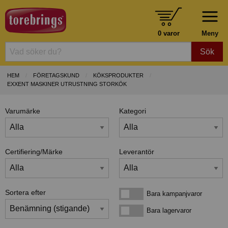
0 varor
Meny
Sök
HEM
FÖRETAGSKUND
KÖKSPRODUKTER
EXXENT MASKINER UTRUSTNING STORKÖK
Varumärke
Kategori
Certifiering/Märke
Leverantör
Sortera efter
Bara kampanjvaror
Bara kampanjvaror
Bara lagervaror
Bara lagervaror