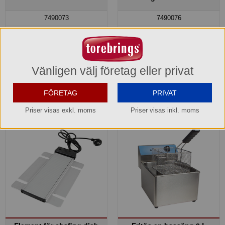
7490073
7490076
16.600,00 kr
2.450,00 kr
Hel förpackning =
1*1 st
Hel förpackning =
1*1 st
Lagerinfo »
Lagerinfo »
Vänligen välj företag eller privat
Köp »
Köp »
FÖRETAG
PRIVAT
Priser visas exkl. moms
Priser visas inkl. moms