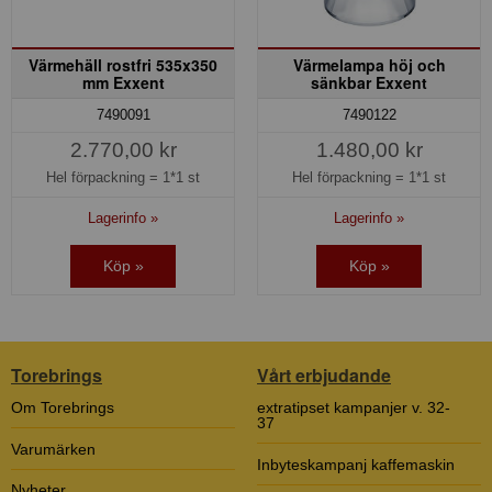
Värmehäll rostfri 535x350
Värmelampa höj och
mm Exxent
sänkbar Exxent
7490091
7490122
2.770,00 kr
1.480,00 kr
Hel förpackning =
1*1 st
Hel förpackning =
1*1 st
Lagerinfo »
Lagerinfo »
Köp »
Köp »
Torebrings
Vårt erbjudande
Om Torebrings
extratipset kampanjer v. 32-
37
Varumärken
Inbyteskampanj kaffemaskin
Nyheter