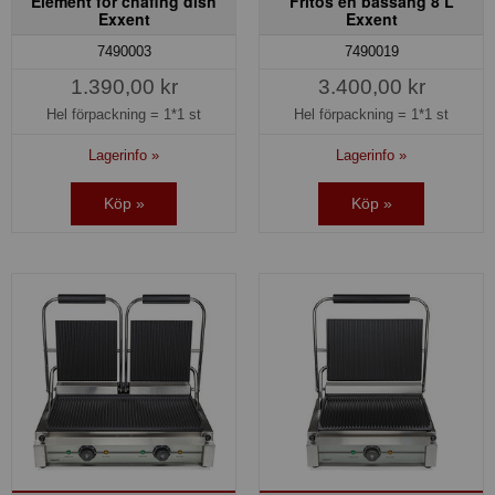
Element för chafing dish
Fritös en bassäng 8 L
Exxent
Exxent
7490003
7490019
1.390,00 kr
3.400,00 kr
Hel förpackning =
1*1 st
Hel förpackning =
1*1 st
Lagerinfo »
Lagerinfo »
Köp »
Köp »