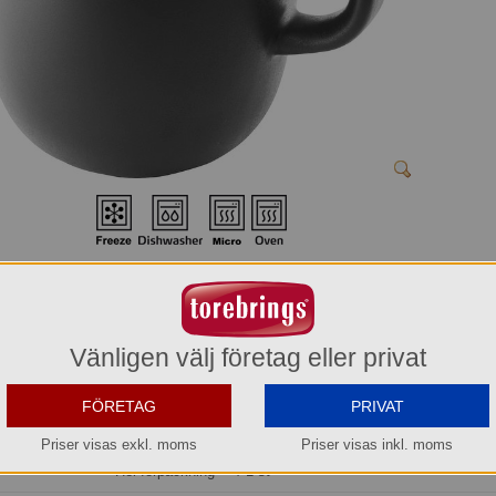
Kanna 0,5 L Nordic Kitchen Eva Solo
502798
Vänligen välj företag eller privat
186,30 kr
Del av förpackning =
1 st
FÖRETAG
PRIVAT
745,20 kr
Priser visas exkl. moms
Priser visas inkl. moms
Hel förpackning =
4*1 st