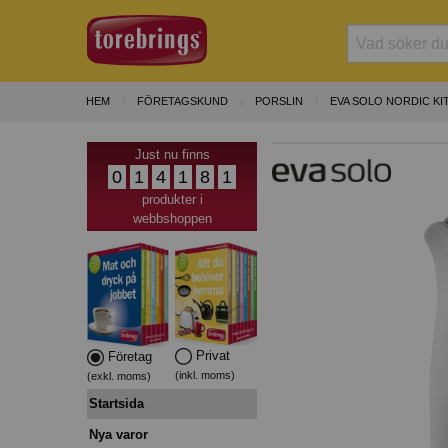
HEM
FÖRETAGSKUND
PORSLIN
EVA SOLO NORDIC KI
Just nu finns
0
1
4
1
8
1
produkter i
webbshoppen
Privat
Företag
(inkl. moms)
(exkl. moms)
Startsida
Nya varor