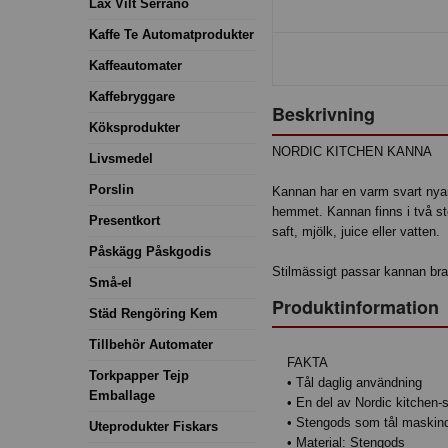
Lax Vilt Serrano
Kaffe Te Automatprodukter
Kaffeautomater
Kaffebryggare
Beskrivning
Köksprodukter
NORDIC KITCHEN KANNA
Livsmedel
Porslin
Kannan har en varm svart nyans
hemmet. Kannan finns i två st
Presentkort
saft, mjölk, juice eller vatten.
Påskägg Påskgodis
Stilmässigt passar kannan bra
Små-el
Produktinformation
Städ Rengöring Kem
Tillbehör Automater
FAKTA
Torkpapper Tejp
• Tål daglig användning
Emballage
• En del av Nordic kitchen-
• Stengods som tål maskind
Uteprodukter Fiskars
• Material: Stengods