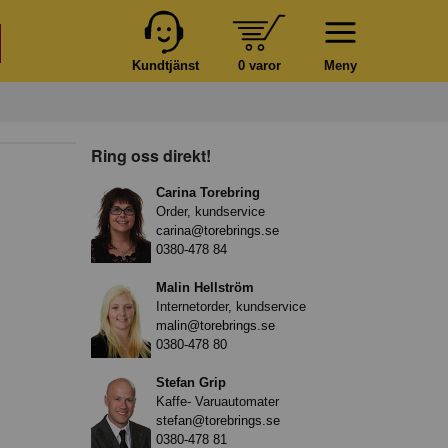
Kundtjänst
0 varor
Meny
Ring oss direkt!
Carina Torebring
Order, kundservice
carina@torebrings.se
0380-478 84
Malin Hellström
Internetorder, kundservice
malin@torebrings.se
0380-478 80
Stefan Grip
Kaffe- Varuautomater
stefan@torebrings.se
0380-478 81