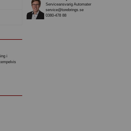
Serviceansvarig Automater
service@torebrings.se
0380-478 88
ing i
exempelvis