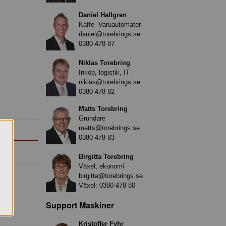
Daniel Hallgren
Kaffe- Varuautomater
daniel@torebrings.se
0380-478 87
Niklas Torebring
Inköp, logistik, IT
niklas@torebrings.se
0380-478 82
Matts Torebring
Grundare
matts@torebrings.se
0380-478 83
Birgitta Torebring
Växel, ekonomi
birgitta@torebrings.se
Växel:
0380-478 80
Support Maskiner
Kristoffer Fyhr