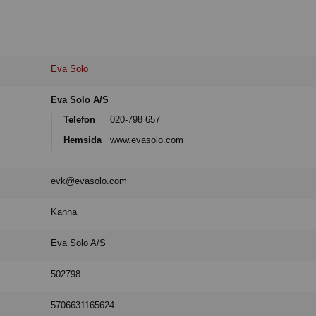
Eva Solo
Eva Solo A/S
Telefon
020-798 657
Hemsida
www.evasolo.com
evk@evasolo.com
Kanna
Eva Solo A/S
502798
5706631165624