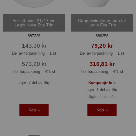
Assiett ovalt 21x17 cm
Cappuccinokopp utan fat
Legio Nova Eva Trio
Legio Eva Trio
887226
886258
143,30 kr
79,20 kr
Del av förpackning =
1 st
Del av förpackning =
1 st
573,20 kr
316,81 kr
Hel förpackning =
4*1 st
Hel förpackning =
4*1 st
Lager: 7 del av förp.
Kampanjinfo »
Lager: 1 del av förp.
Utgår när slutsåld
Köp »
Köp »