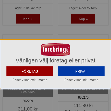
Lager: 2 del av förp.
Lager: 4 del av förp.
Köp »
Köp »
Vänligen välj företag eller privat
FÖRETAG
PRIVAT
Priser visas exkl. moms
Priser visas inkl. moms
Kanna 1 L Nordic Kitchen
Kanna 10 cl Legio Eva Trio
Eva Solo
886270
502799
111,80 kr
311,00 kr