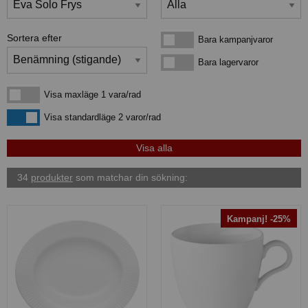
Sortera efter
Bara kampanjvaror
Bara kampanjvaror
Bara lagervaror
Bara lagervaror
Visa maxläge 1 vara/rad
Visa maxläge 1 vara/rad
Visa standardläge
Visa standardläge 2 varor/rad
34
produkter
som matchar din sökning:
Kampanj! -25%