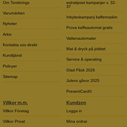
Om Torebrings
extratipset kampanjer v. 32-
37
Varumärken
Inbyteskampanj kaffemaskin
Nyheter
Prova kaffeautomat gratis
Arkiv
Vattenautomater
Kontakta oss direkt
Mat & dryck på jobbet
Kundtjänst
Service & operating
Policyer
Glad Påsk 2026
Sitemap
Julens gåvor 2025
PresentCard©
Villkor m.m.
Kundzon
Villkor Företag
Logga in
Villkor Privat
Mina ordrar