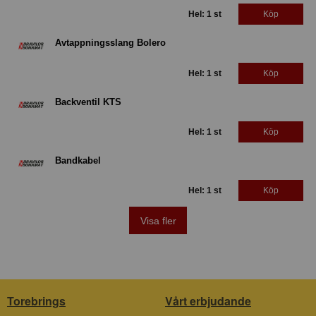
Hel: 1 st
Köp
Avtappningsslang Bolero
Hel: 1 st
Köp
Backventil KTS
Hel: 1 st
Köp
Bandkabel
Hel: 1 st
Köp
Visa fler
Torebrings
Vårt erbjudande