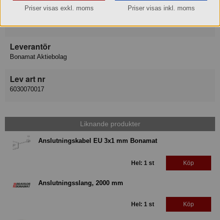
Priser visas exkl. moms
Priser visas inkl. moms
Varukategori
Reservdel
Leverantör
Bonamat Aktiebolag
Lev art nr
6030070017
Liknande produkter
Anslutningskabel EU 3x1 mm Bonamat
Hel: 1 st
Köp
Anslutningsslang, 2000 mm
Hel: 1 st
Köp