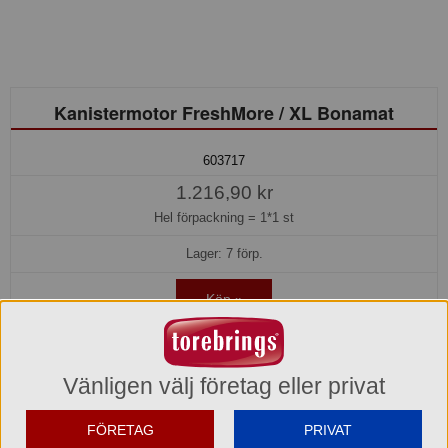
Kanistermotor FreshMore / XL Bonamat
603717
1.216,90 kr
Hel förpackning =
1*1 st
Lager: 7 förp.
Köp »
Produktinformation
Vänligen välj företag eller privat
Varumärke
FÖRETAG
PRIVAT
Bonamat Bravilor