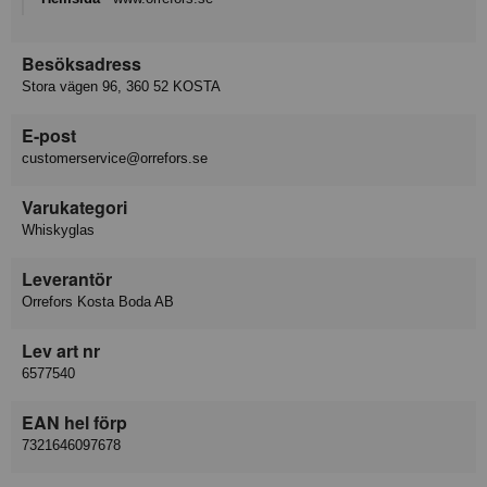
Besöksadress
Stora vägen 96, 360 52 KOSTA
E-post
customerservice@orrefors.se
Varukategori
Whiskyglas
Leverantör
Orrefors Kosta Boda AB
Lev art nr
6577540
EAN hel förp
7321646097678