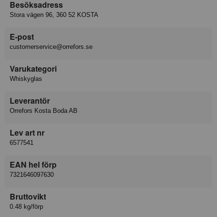
Besöksadress
Stora vägen 96, 360 52 KOSTA
E-post
customerservice@orrefors.se
Varukategori
Whiskyglas
Leverantör
Orrefors Kosta Boda AB
Lev art nr
6577541
EAN hel förp
7321646097630
Bruttovikt
0.48 kg/förp