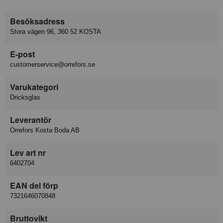
Besöksadress
Stora vägen 96, 360 52 KOSTA
E-post
customerservice@orrefors.se
Varukategori
Dricksglas
Leverantör
Orrefors Kosta Boda AB
Lev art nr
6402704
EAN del förp
7321646070848
Bruttovikt