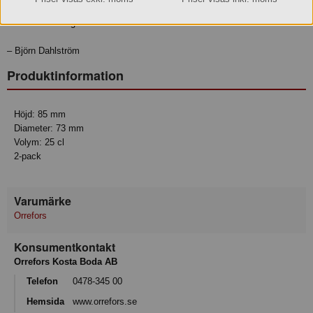
sin framträdande pip. Den lilla skålen används med fördel som underlägg
eller till servering av valfria tillbehör."
– Björn Dahlström
Produktinformation
Höjd: 85 mm
Diameter: 73 mm
Volym: 25 cl
2-pack
Varumärke
Orrefors
Konsumentkontakt
Orrefors Kosta Boda AB
Telefon
0478-345 00
Hemsida
www.orrefors.se