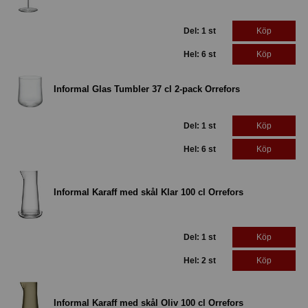
Del: 1 st
Köp
Hel: 6 st
Köp
Informal Glas Tumbler 37 cl 2-pack Orrefors
Del: 1 st
Köp
Hel: 6 st
Köp
Informal Karaff med skål Klar 100 cl Orrefors
Del: 1 st
Köp
Hel: 2 st
Köp
Informal Karaff med skål Oliv 100 cl Orrefors