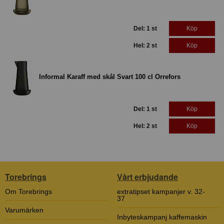
Del: 1 st
Köp
Hel: 2 st
Köp
Informal Karaff med skål Svart 100 cl Orrefors
Del: 1 st
Köp
Hel: 2 st
Köp
Torebrings
Vårt erbjudande
Om Torebrings
extratipset kampanjer v. 32-
37
Varumärken
Inbyteskampanj kaffemaskin