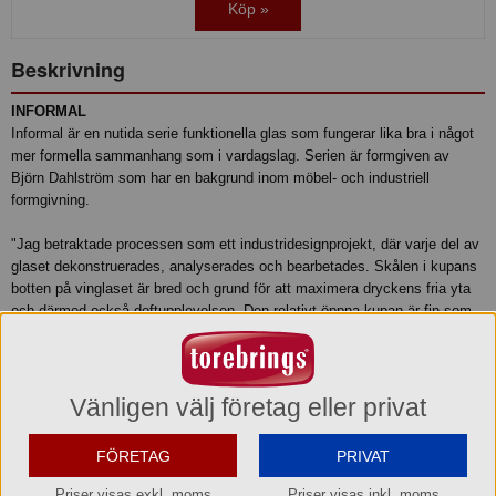
Köp »
Beskrivning
INFORMAL
Informal är en nutida serie funktionella glas som fungerar lika bra i något
mer formella sammanhang som i vardagslag. Serien är formgiven av
Björn Dahlström som har en bakgrund inom möbel- och industriell
formgivning.
"Jag betraktade processen som ett industridesignprojekt, där varje del av
glaset dekonstruerades, analyserades och bearbetades. Skålen i kupans
botten på vinglaset är bred och grund för att maximera dryckens fria yta
och därmed också doftupplevelsen. Den relativt öppna kupan är fin som
en designmässig detalj men passar också känslomässigt bättre till
alkoholfria drycker.
Champagneglaset bryter seriens kvadratiska formfaktor och särskiljer sig
Vänligen välj företag eller privat
genom sin flöjtform. Det korta benet harmoniserar fint med de andra
delarna i serien och medför att man automatiskt håller i kupan när man
FÖRETAG
PRIVAT
lyfter glaset, vilket är bra för balansen, kanske framför allt i
mingelsituationer. Karaffen får en egen karaktär med sitt färgade glas och
Priser visas exkl. moms
Priser visas inkl. moms