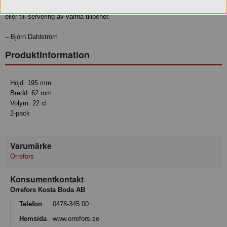
sin framträdande pip. Den lilla skålen används med fördel som underlägg
eller till servering av valfria tillbehör."
– Björn Dahlström
Produktinformation
Höjd: 195 mm
Bredd: 62 mm
Volym: 22 cl
2-pack
Varumärke
Orrefors
Konsumentkontakt
Orrefors Kosta Boda AB
Telefon
0478-345 00
Hemsida
www.orrefors.se