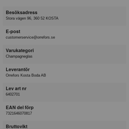
Besöksadress
Stora vägen 96, 360 52 KOSTA
E-post
customerservice@orrefors.se
Varukategori
Champagneglas
Leverantör
Orrefors Kosta Boda AB
Lev art nr
6402701
EAN del förp
7321646070817
Bruttovikt