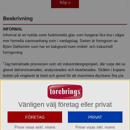
Köp »
Beskrivning
INFORMAL
Informal är en nutida serie funktionella glas som fungerar lika bra i något
mer formella sammanhang som i vardagslag. Serien är formgiven av
Björn Dahlström som har en bakgrund inom möbel- och industriell
formgivning.
"Jag betraktade processen som ett industridesignprojekt, där varje del av
glaset dekonstruerades, analyserades och bearbetades. Skålen i kupans
botten på vinglaset är bred och grund för att maximera dryckens fria yta
och därmed också doftupplevelsen. Den relativt öppna kupan är fin som
en designmässig detalj men passar också känslomässigt bättre till
alkoholfria drycker.
Vänligen välj företag eller privat
Champagneglaset bryter seriens kvadratiska formfaktor och särskiljer sig
genom sin flöjtform. Det korta benet harmoniserar fint med de andra
delarna i serien och medför att man automatiskt håller i kupan när man
FÖRETAG
PRIVAT
lyfter glaset, vilket är bra för balansen, kanske framför allt i
Priser visas exkl. moms
Priser visas inkl. moms
mingelsituationer. Karaffen får en egen karaktär med sitt färgade glas och