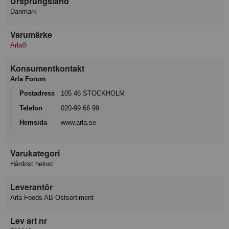
Ursprungsland
Danmark
Varumärke
Arla®
Konsumentkontakt
Arla Forum
Postadress
105 46 STOCKHOLM
Telefon
020-99 66 99
Hemsida
www.arla.se
Varukategori
Hårdost helost
Leverantör
Arla Foods AB Ostsortiment
Lev art nr