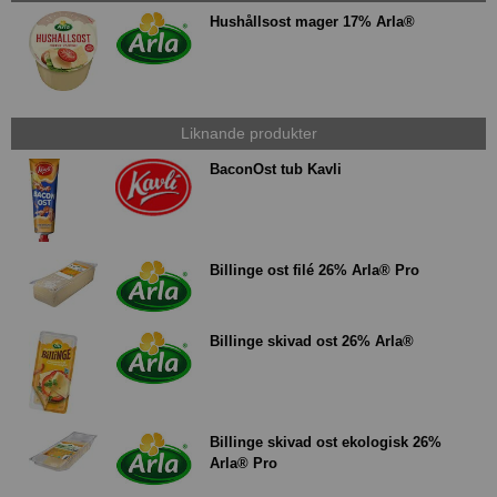
Hushållsost mager 17% Arla®
Liknande produkter
BaconOst tub Kavli
Billinge ost filé 26% Arla® Pro
Billinge skivad ost 26% Arla®
Billinge skivad ost ekologisk 26%
Arla® Pro