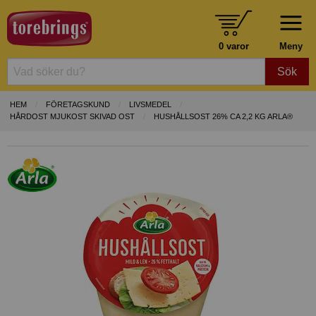
0 varor
Meny
Sök
HEM
FÖRETAGSKUND
LIVSMEDEL
HÅRDOST MJUKOST SKIVAD OST
HUSHÅLLSOST 26% CA 2,2 KG ARLA®