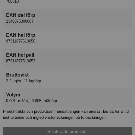
700810
EAN del förp
2340375300007
EAN hel förp
97311877510650
EAN hel pall
87311877510653
Bruttovikt
2.2 kg/st 11 kg/förp
Volym
0.001 m3/st, 0.005 m3/förp
Produktfakta och produktsammansättningen kan ändras, läs därför alltid
instruktioner och ingrediensförteckningen på förpackningen.
Relaterade produkter