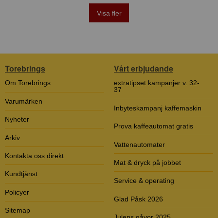
Visa fler
Torebrings
Vårt erbjudande
Om Torebrings
extratipset kampanjer v. 32-
37
Varumärken
Inbyteskampanj kaffemaskin
Nyheter
Prova kaffeautomat gratis
Arkiv
Vattenautomater
Kontakta oss direkt
Mat & dryck på jobbet
Kundtjänst
Service & operating
Policyer
Glad Påsk 2026
Sitemap
Julens gåvor 2025