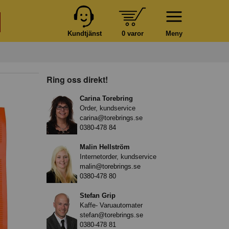
Kundtjänst
0 varor
Meny
Ring oss direkt!
Carina Torebring
Order, kundservice
carina@torebrings.se
0380-478 84
Malin Hellström
Internetorder, kundservice
malin@torebrings.se
0380-478 80
Stefan Grip
Kaffe- Varuautomater
stefan@torebrings.se
0380-478 81