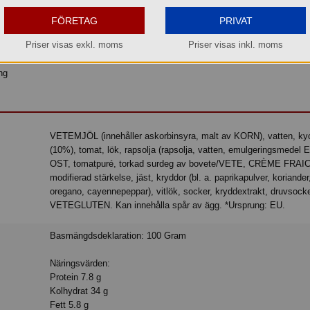
vara. Levereras med frystransport, eller hämta själva vid vårt lager i Aneby.
FÖRETAG
PRIVAT
Priser visas exkl. moms
Priser visas inkl. moms
ng
VETEMJÖL (innehåller askorbinsyra, malt av KORN), vatten, kyckling*
(10%), tomat, lök, rapsolja (rapsolja, vatten, emulgeringsmedel E
OST, tomatpuré, torkad surdeg av bovete/VETE, CRÈME FRAIC
modifierad stärkelse, jäst, kryddor (bl. a. paprikapulver, koriander,
oregano, cayennepeppar), vitlök, socker, kryddextrakt, druvsocke
VETEGLUTEN. Kan innehålla spår av ägg. *Ursprung: EU.
Basmängdsdeklaration: 100 Gram
Näringsvärden:
Protein 7.8 g
Kolhydrat 34 g
Fett 5.8 g