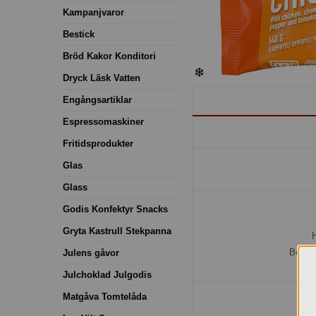
Kampanjvaror
Bestick
Bröd Kakor Konditori
Dryck Läsk Vatten
Engångsartiklar
Espressomaskiner
Fritidsprodukter
Glas
Glass
Godis Konfektyr Snacks
Gryta Kastrull Stekpanna
H
Bestäl
Julens gåvor
Julchoklad Julgodis
Matgåva Tomtelåda