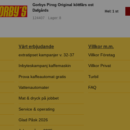
Gorbys Pirog Original köttfärs ost
Dafgårds
Hel: 1 st
124407 Lager: 8
Vårt erbjudande
Villkor m.m.
extratipset kampanjer v. 32-37
Villkor Företag
Inbyteskampanj kaffemaskin
Villkor Privat
Prova kaffeautomat gratis
Turbil
Vattenautomater
FAQ
Mat & dryck på jobbet
Service & operating
Glad Påsk 2026