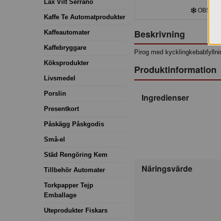
Lax Vilt Serrano
OBS! Frys
Kaffe Te Automatprodukter
Beskrivning
Kaffeautomater
Kaffebryggare
Pirog med kycklingkebabfyllni
Köksprodukter
Produktinformation
Livsmedel
Porslin
Ingredienser
Presentkort
Påskägg Påskgodis
Små-el
Städ Rengöring Kem
Näringsvärde
Tillbehör Automater
Torkpapper Tejp
Emballage
Uteprodukter Fiskars