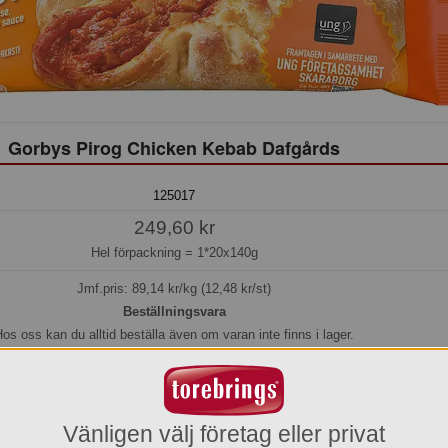
Gorbys Pirog Chicken Kebab Dafgårds
125017
249,60 kr
Hel förpackning =
1*20x140g
Jmf.pris:
89,14
kr/kg (12,48 kr/st)
Beställningsvara
os oss kan du alltid beställa även om varan inte finns i lager.
l idag före kl. 15:00 så beräknar vi få in den i lager den 2026-08-13.
Transporttid till Dig som kund tillkommer.
Köp »
Vänligen välj företag eller privat