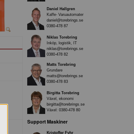
Daniel Hallgren
Kaffe- Varuautomater
daniel@torebrings.se
0380-478 87
Niklas Torebring
Inköp, logistik, IT
niklas@torebrings.se
0380-478 82
Matts Torebring
Grundare
matts@torebrings.se
0380-478 83
Birgitta Torebring
Växel, ekonomi
birgitta@torebrings.se
Växel:
0380-478 80
Support Maskiner
Kristoffer Fyhr