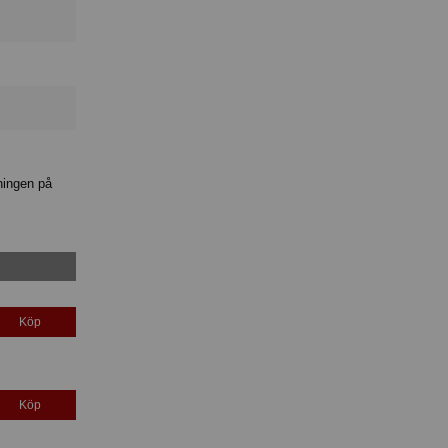
ningen på
Köp
Köp