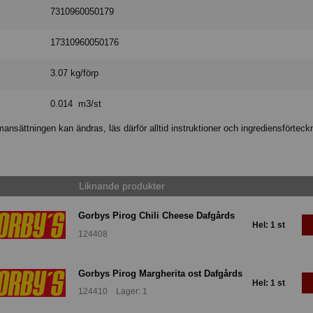
7310960050179
17310960050176
3.07 kg/förp
0.014 m3/st
nsättningen kan ändras, läs därför alltid instruktioner och ingrediensförteck
Liknande produkter
Gorbys Pirog Chili Cheese Dafgårds
Hel: 1 st
124408
Gorbys Pirog Margherita ost Dafgårds
Hel: 1 st
124410 Lager: 1