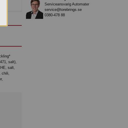
Serviceansvarig Automater
service@torebrings.se
0380-478 88
471, salt),
HE, salt,
 chili,
r,