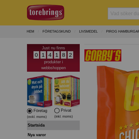
HEM
FÖRETAGSKUND
LIVSMEDEL
PIROG HAMBURGAR
Just nu finns
0
1
4
1
8
2
produkter i
webbshoppen
Privat
Företag
(inkl. moms)
(exkl. moms)
Startsida
Nya varor