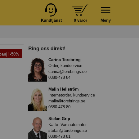
Kundtjänst
0 varor
Meny
Ring oss direkt!
anj! -50%
Carina Torebring
Order, kundservice
carina@torebrings.se
0380-478 84
Malin Hellström
Internetorder, kundservice
malin@torebrings.se
0380-478 80
Stefan Grip
Kaffe- Varuautomater
stefan@torebrings.se
0380-478 81