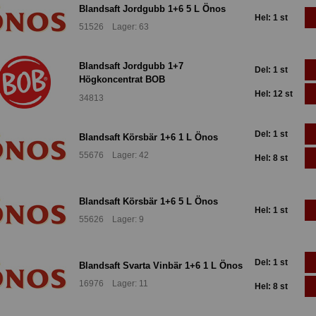
Blandsaft Jordgubb 1+6 5 L Önos
Hel: 1 st
51526 Lager: 63
Blandsaft Jordgubb 1+7
Del: 1 st
Högkoncentrat BOB
Hel: 12 st
34813
Del: 1 st
Blandsaft Körsbär 1+6 1 L Önos
55676 Lager: 42
Hel: 8 st
Blandsaft Körsbär 1+6 5 L Önos
Hel: 1 st
55626 Lager: 9
Del: 1 st
Blandsaft Svarta Vinbär 1+6 1 L Önos
16976 Lager: 11
Hel: 8 st