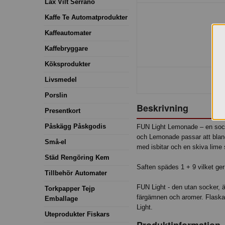
Lax Vilt Serrano
Kaffe Te Automatprodukter
Kaffeautomater
Kaffebryggare
Köksprodukter
Livsmedel
Porslin
Beskrivning
Presentkort
Påskägg Påskgodis
FUN Light Lemonade – en socke
och Lemonade passar att bland
Små-el
med isbitar och en skiva lime
Städ Rengöring Kem
Saften spädes 1 + 9 vilket ger 
Tillbehör Automater
FUN Light - den utan socker, är
Torkpapper Tejp
färgämnen och aromer. Flaskan 
Emballage
Light.
Uteprodukter Fiskars
Produktinformation