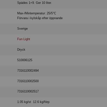
Spädes 1+9. Ger 10 liter.
Max-/Mintemperatur: 25/5°C
Förvara i kylskåp efter öppnande
Sverige
Fun Light
Dryck
510006125
7316110002494
7316110002500
7316110002517
1.05 kg/st 12.6 kg/förp