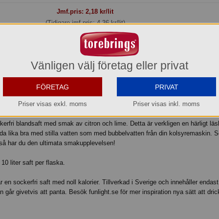
Jmf.pris:
2,18
kr/lit
(Tidigare jmf.pris: 4,36 kr/lit)
Kampanjinfo »
Lager: 1 del av förp.
BÄST-FÖRE 260901
Vänligen välj företag eller privat
Köp »
FÖRETAG
PRIVAT
Priser visas exkl. moms
Priser visas inkl. moms
rfri blandsaft med smak av citron och lime. Detta är verkligen en härligt l
a lika bra med stilla vatten som med bubbelvatten från din kolsyremaskin. S
 så har du den ultimata smakupplevelsen!
10 liter saft per flaska.
 en sockerfri saft med noll kalorier. Tillverkad i Sverige och innehåller endast
går givetvis att panta. Besök funlight.se för mer inspiration nya sätt att dri