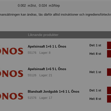
0.002 m3/st, 0.024 m3/förp
nsättningen kan ändras, läs därför alltid instruktioner och ingrediensförteck
Liknande produkter
Del: 1 st
Apelsinsaft 1+6 1 L Önos
55176 Lager: 8
Hel: 8 st
Apelsinsaft 1+6 5 L Önos
Hel: 1 st
55126 Lager: 21
Del: 1 st
Blandsaft Jordgubb 1+6 1 L Önos
51576 Lager: 17
Hel: 8 st