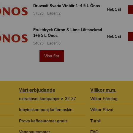
Druvsaft Svarta Vinbär 1+4 5 L Önos
Hel: 1 st
57526 Lager: 2
Fruktdryck Citron & Lime Lättsockrad
1+6 5 L Önos
Hel: 1 st
54026 Lager: 6
Visa fler
Vårt erbjudande
Villkor m.m.
extratipset kampanjer v. 32-37
Villkor Företag
Inbyteskampanj kaffemaskin
Villkor Privat
Prova kaffeautomat gratis
Turbil
Vattenautomater
FAQ