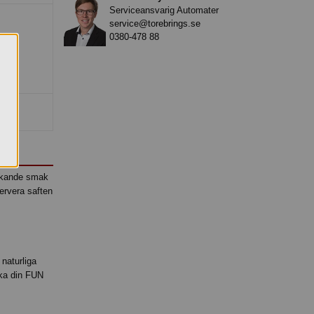
Serviceansvarig Automater
service@torebrings.se
0380-478 88
äskande smak
ervera saften
 naturliga
cka din FUN