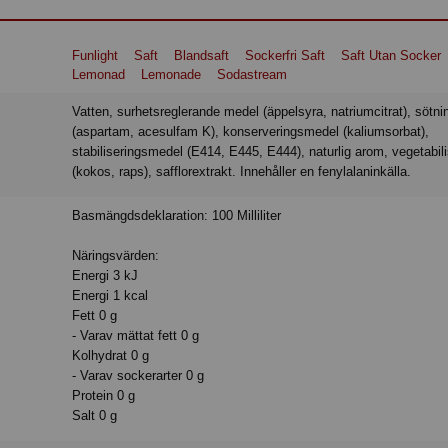
Funlight
Saft
Blandsaft
Sockerfri Saft
Saft Utan Socker
Lemonad
Lemonade
Sodastream
Vatten, surhetsreglerande medel (äppelsyra, natriumcitrat), sötningsmedel
(aspartam, acesulfam K), konserveringsmedel (kaliumsorbat),
stabiliseringsmedel (E414, E445, E444), naturlig arom, vegetabili
(kokos, raps), safflorextrakt. Innehåller en fenylalaninkälla.
Basmängdsdeklaration: 100 Milliliter
Näringsvärden:
Energi 3 kJ
Energi 1 kcal
Fett 0 g
- Varav mättat fett 0 g
Kolhydrat 0 g
- Varav sockerarter 0 g
Protein 0 g
Salt 0 g