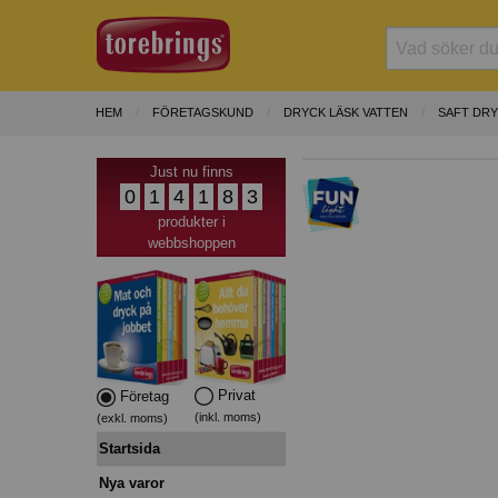
HEM
FÖRETAGSKUND
DRYCK LÄSK VATTEN
SAFT DR
Just nu finns
0
1
4
1
8
3
produkter i
webbshoppen
Privat
Företag
(inkl. moms)
(exkl. moms)
Startsida
Nya varor