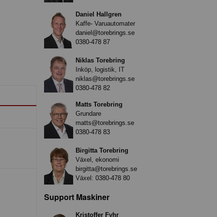
Daniel Hallgren
Kaffe- Varuautomater
daniel@torebrings.se
0380-478 87
Niklas Torebring
Inköp, logistik, IT
niklas@torebrings.se
0380-478 82
Matts Torebring
Grundare
matts@torebrings.se
0380-478 83
Birgitta Torebring
Växel, ekonomi
birgitta@torebrings.se
Växel:
0380-478 80
Support Maskiner
Kristoffer Fyhr