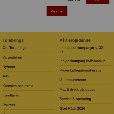
Hel: 1 st
Köp
Visa fler
Torebrings
Vårt erbjudande
Om Torebrings
extratipset kampanjer v. 32-
37
Varumärken
Inbyteskampanj kaffemaskin
Nyheter
Prova kaffeautomat gratis
Arkiv
Vattenautomater
Kontakta oss direkt
Mat & dryck på jobbet
Kundtjänst
Service & operating
Policyer
Glad Påsk 2026