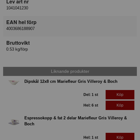
Lev art nr
1041041230
EAN hel förp
4003686188907
Bruttovikt
0.53 kg/förp
Liknande produkter
Dipskål 12x8 cm Mariefleur Gris Villeroy & Boch
Del: 1 st
Köp
Hel: 6 st
Köp
Espressokopp & fat 2 delar Mariefleur Gris Villeroy &
Boch
Hel: 1 st
Köp