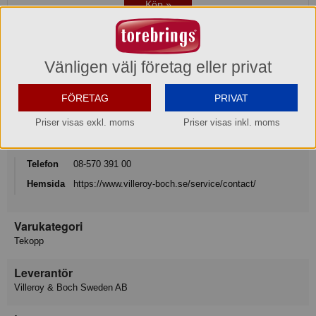
Köp »
Produktinformation
Vänligen välj företag eller privat
Varumärke
Villeroy & Boch
FÖRETAG
PRIVAT
Priser visas exkl. moms
Priser visas inkl. moms
Konsumentkontakt
Villeroy & Boch Gustavsberg AB
Telefon
08-570 391 00
Hemsida
https://www.villeroy-boch.se/service/contact/
Varukategori
Tekopp
Leverantör
Villeroy & Boch Sweden AB