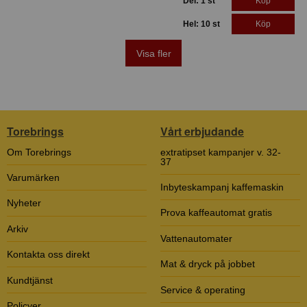
Del: 1 st
Köp
Hel: 10 st
Köp
Visa fler
Torebrings
Vårt erbjudande
Om Torebrings
extratipset kampanjer v. 32-
37
Varumärken
Inbyteskampanj kaffemaskin
Nyheter
Prova kaffeautomat gratis
Arkiv
Vattenautomater
Kontakta oss direkt
Mat & dryck på jobbet
Kundtjänst
Service & operating
Policyer