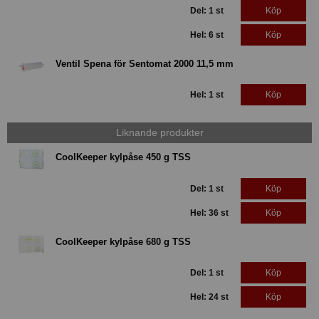
Del: 1 st
Köp
Hel: 6 st
Köp
Ventil Spena för Sentomat 2000 11,5 mm
Hel: 1 st
Köp
Liknande produkter
CoolKeeper kylpåse 450 g TSS
Del: 1 st
Köp
Hel: 36 st
Köp
CoolKeeper kylpåse 680 g TSS
Del: 1 st
Köp
Hel: 24 st
Köp