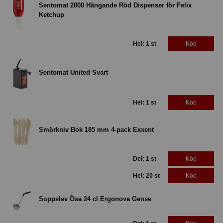
Sentomat 2000 Hängande Röd Dispenser för Felix
Ketchup
Hel: 1 st
Köp
Sentomat United Svart
Hel: 1 st
Köp
Smörkniv Bok 185 mm 4-pack Exxent
Del: 1 st
Köp
Hel: 20 st
Köp
Soppslev Ösa 24 cl Ergonova Gense