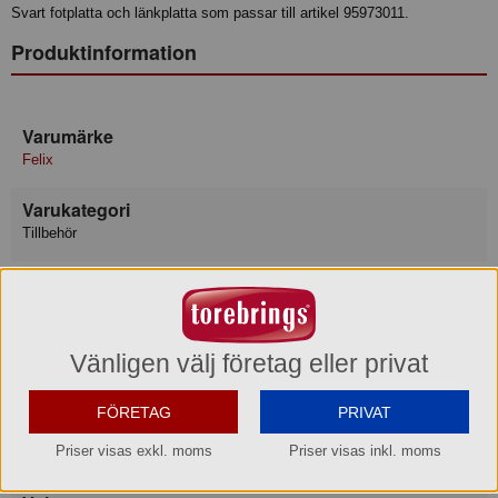
Svart fotplatta och länkplatta som passar till artikel 95973011.
Produktinformation
Varumärke
Felix
Varukategori
Tillbehör
Leverantör
Orkla Foods Sverige AB
Lev art nr
Vänligen välj företag eller privat
9827
FÖRETAG
PRIVAT
Bruttovikt
Priser visas exkl. moms
Priser visas inkl. moms
0.5 kg/förp