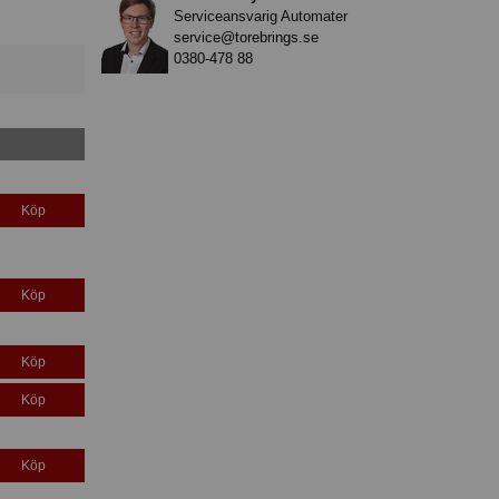
Serviceansvarig Automater
service@torebrings.se
0380-478 88
Köp
Köp
Köp
Köp
Köp