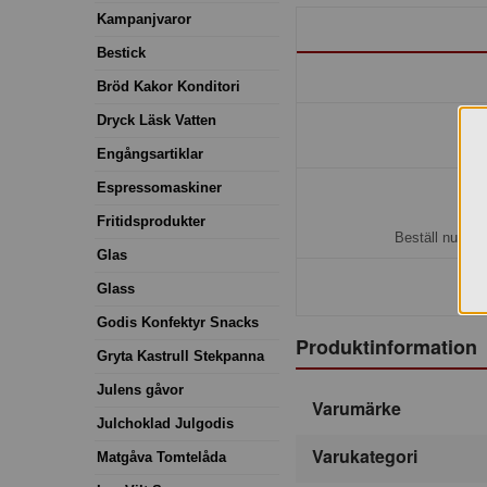
Kampanjvaror
Bestick
Bröd Kakor Konditori
Dryck Läsk Vatten
Engångsartiklar
Espressomaskiner
H
Fritidsprodukter
Beställ nu så 
Glas
Glass
Godis Konfektyr Snacks
Produktinformation
Gryta Kastrull Stekpanna
Julens gåvor
Varumärke
Julchoklad Julgodis
Varukategori
Matgåva Tomtelåda