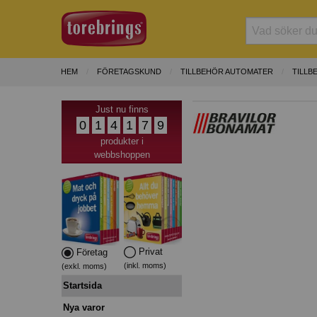
HEM
FÖRETAGSKUND
TILLBEHÖR AUTOMATER
TILLB
Just nu finns
0
1
4
1
7
9
produkter i
webbshoppen
Privat
Företag
(inkl. moms)
(exkl. moms)
Startsida
Nya varor