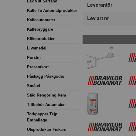
Lax Vilt Serrano
Leverantör
Kaffe Te Automatprodukter
Lev art nr
Kaffeautomater
Kaffebryggare
Köksprodukter
Livsmedel
Porslin
Presentkort
Påskägg Påskgodis
Små-el
Städ Rengöring Kem
Tillbehör Automater
Torkpapper Tejp
Emballage
Uteprodukter Fiskars