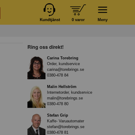
Kundtjänst
0 varor
Meny
Ring oss direkt!
Carina Torebring
Order, kundservice
carina@torebrings.se
0380-478 84
Malin Hellström
Internetorder, kundservice
malin@torebrings.se
0380-478 80
Stefan Grip
Kaffe- Varuautomater
stefan@torebrings.se
0380-478 81