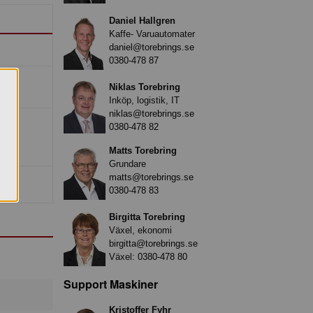
Daniel Hallgren
Kaffe- Varuautomater
daniel@torebrings.se
0380-478 87
Niklas Torebring
Inköp, logistik, IT
niklas@torebrings.se
0380-478 82
Matts Torebring
Grundare
matts@torebrings.se
0380-478 83
Birgitta Torebring
Växel, ekonomi
birgitta@torebrings.se
Växel:
0380-478 80
Support Maskiner
Kristoffer Fyhr