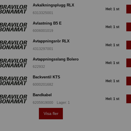
Avkalkningsplugg RLX
Hel: 1 st
6313325001
Avlastning B5 E
Hel: 1 st
6006001019
Avtappningsrör RLX
Hel: 1 st
4313297001
Avtappningsslang Bolero
Hel: 1 st
622932
Backventil KTS
Hel: 1 st
6000201682
Bandkabel
Hel: 1 st
6205919000 Lager: 1
Visa fler