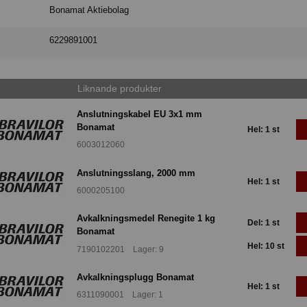
Bonamat Aktiebolag
6229891001
Liknande produkter
Anslutningskabel EU 3x1 mm
Bonamat
Hel: 1 st
6003012060
Anslutningsslang, 2000 mm
Hel: 1 st
6000205100
Avkalkningsmedel Renegite 1 kg
Del: 1 st
Bonamat
Hel: 10 st
7190102201 Lager: 9
Avkalkningsplugg Bonamat
Hel: 1 st
6311090001 Lager: 1