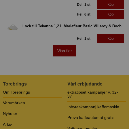
Del: 1 st
Köp
Hel: 6 st
Köp
Lock till Tekanna 1,2 L Mariefleur Basic Villeroy & Boch
Hel: 1 st
Köp
Visa fler
Torebrings
Vårt erbjudande
Om Torebrings
extratipset kampanjer v. 32-
37
Varumärken
Inbyteskampanj kaffemaskin
Nyheter
Prova kaffeautomat gratis
Arkiv
Vattenautomater