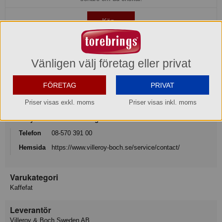
Köp »
Produktinformation
Vänligen välj företag eller privat
Varumärke
FÖRETAG
PRIVAT
Villeroy & Boch
Priser visas exkl. moms
Priser visas inkl. moms
Konsumentkontakt
Villeroy & Boch Gustavsberg AB
Telefon
08-570 391 00
Hemsida
https://www.villeroy-boch.se/service/contact/
Varukategori
Kaffefat
Leverantör
Villeroy & Boch Sweden AB