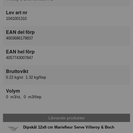
Lev art nr
1041001310
EAN del förp
4003686179837
EAN hel förp
4057743007847
Bruttovikt
0.22 kg/st 1.32 kg/förp
Volym
0 m3/st, 0 m3/förp
Liknande produkter
Dipskål 12x8 cm Mariefleur Serve Villeroy & Boch