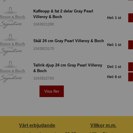
Kaffeopp & fat 2 delar Gray Pearl
Villeroy & Boch
Hel: 1 st
1043921290
Skål 24 cm Gray Pearl Villeroy & Boch
Hel: 1 st
1043923170
Tallrik djup 24 cm Gray Pearl Villeroy
Del: 1 st
& Boch
Hel: 6 st
1043922700
Visa fler
Vårt erbjudande
Villkor m.m.