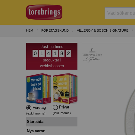
HEM
FÖRETAGSKUND
VILLEROY & BOSCH SIGNATURE
Just nu finns
0
1
4
1
8
2
produkter i
webbshoppen
Privat
Företag
(inkl. moms)
(exkl. moms)
Startsida
Nya varor