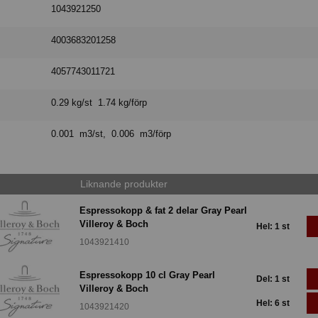
1043921250
4003683201258
4057743011721
0.29 kg/st 1.74 kg/förp
0.001 m3/st, 0.006 m3/förp
Liknande produkter
Espressokopp & fat 2 delar Gray Pearl
Villeroy & Boch
Hel: 1 st
1043921410
Espressokopp 10 cl Gray Pearl
Del: 1 st
Villeroy & Boch
Hel: 6 st
1043921420