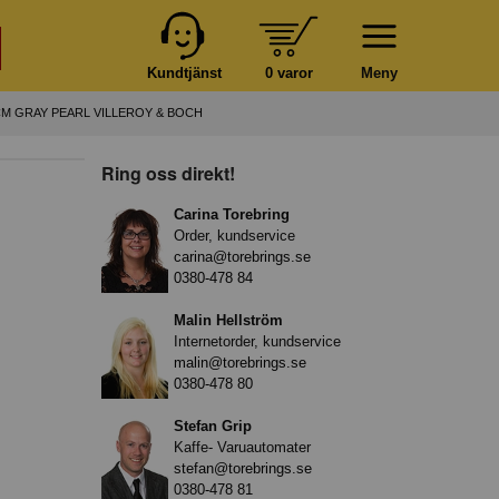
Kundtjänst
0 varor
Meny
M GRAY PEARL VILLEROY & BOCH
Ring oss direkt!
Carina Torebring
Order, kundservice
carina@torebrings.se
0380-478 84
Malin Hellström
Internetorder, kundservice
malin@torebrings.se
0380-478 80
Stefan Grip
Kaffe- Varuautomater
stefan@torebrings.se
0380-478 81