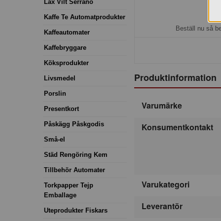
Lax Vilt Serrano
Kaffe Te Automatprodukter
H
Beställ nu så b
Kaffeautomater
Kaffebryggare
Köksprodukter
Produktinformation
Livsmedel
Porslin
Varumärke
Presentkort
Påskägg Påskgodis
Konsumentkontakt
Små-el
Städ Rengöring Kem
Tillbehör Automater
Varukategori
Torkpapper Tejp
Emballage
Leverantör
Uteprodukter Fiskars