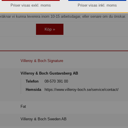
Beställningsvara
Priser visas exkl. moms
Priser visas inkl. moms
os oss kan du alltid beställa även om varan inte finns i lager.
eräknar vi kunna leverera inom 10-15 arbetsdagar, eller senare om du önskar.
Köp »
Villeroy & Boch Signature
Villeroy & Boch Gustavsberg AB
Telefon
08-570 391 00
Hemsida
https://www.villeroy-boch.se/service/contact/
Fat
Villeroy & Boch Sweden AB