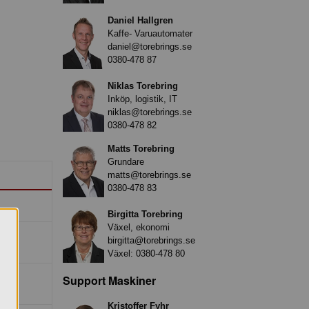
Daniel Hallgren
Kaffe- Varuautomater
daniel@torebrings.se
0380-478 87
Niklas Torebring
Inköp, logistik, IT
niklas@torebrings.se
0380-478 82
Matts Torebring
Grundare
matts@torebrings.se
0380-478 83
Birgitta Torebring
Växel, ekonomi
birgitta@torebrings.se
Växel:
0380-478 80
Support Maskiner
Kristoffer Fyhr