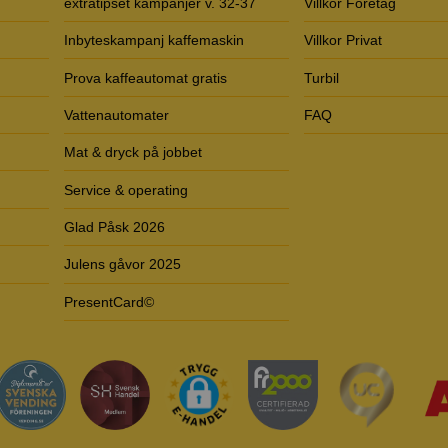
extratipset kampanjer v. 32-37
Villkor Företag
Inbyteskampanj kaffemaskin
Villkor Privat
Prova kaffeautomat gratis
Turbil
Vattenautomater
FAQ
Mat & dryck på jobbet
Service & operating
Glad Påsk 2026
Julens gåvor 2025
PresentCard©