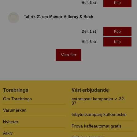
Hel: 6 st
Köp
Tallrik 21 cm Manoir Villeroy & Boch
Del: 1 st
Köp
Hel: 6 st
Köp
Visa fler
Torebrings
Vårt erbjudande
Om Torebrings
extratipset kampanjer v. 32-
37
Varumärken
Inbyteskampanj kaffemaskin
Nyheter
Prova kaffeautomat gratis
Arkiv