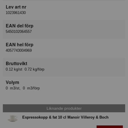
Lev art nr
1023961430
EAN del förp
5450102064557
EAN hel förp
4057743004969
Bruttovikt
0.12 kg/st 0.72 kg/förp
Volym
0 m3/st, 0 m3/förp
Liknande produkter
Espressokopp & fat 10 cl Manoir Villeroy & Boch