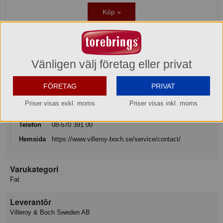
Köp »
Produktinformation
Vänligen välj företag eller privat
Varumärke
Villeroy & Boch
FÖRETAG
PRIVAT
Konsumentkontakt
Priser visas exkl. moms
Priser visas inkl. moms
Villeroy & Boch Gustavsberg AB
Telefon
08-570 391 00
Hemsida
https://www.villeroy-boch.se/service/contact/
Varukategori
Fat
Leverantör
Villeroy & Boch Sweden AB