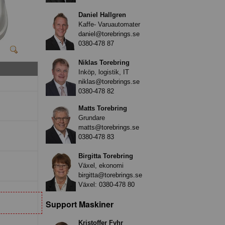
Daniel Hallgren
Kaffe- Varuautomater
daniel@torebrings.se
0380-478 87
Niklas Torebring
Inköp, logistik, IT
niklas@torebrings.se
0380-478 82
Matts Torebring
Grundare
matts@torebrings.se
0380-478 83
Birgitta Torebring
Växel, ekonomi
birgitta@torebrings.se
Växel:
0380-478 80
Support Maskiner
Kristoffer Fyhr