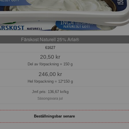
Färskost Naturell 25% Arla®
61627
20,50 kr
Del av förpackning =
150 g
246,00 kr
Hel förpackning =
12*150 g
Jmf.pris:
136,67
kr/kg
Säsongsvara jul
Beställningsbar senare