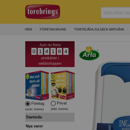
HEM
FÖRETAGSKUND
TOMTELÅDA JULSÄCK MATGÅVA
Just nu finns
0
1
4
1
8
4
produkter i
webbshoppen
Privat
Företag
(inkl. moms)
(exkl. moms)
Startsida
Nya varor