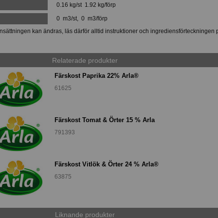
0.16 kg/st 1.92 kg/förp
0 m3/st, 0 m3/förp
ättningen kan ändras, läs därför alltid instruktioner och ingrediensförteckningen 
Relaterade produkter
Färskost Paprika 22% Arla®
61625
Färskost Tomat & Örter 15 % Arla
791393
Färskost Vitlök & Örter 24 % Arla®
63875
Liknande produkter