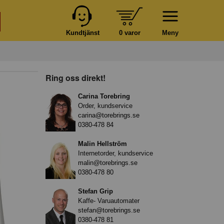
Kundtjänst
0 varor
Meny
Ring oss direkt!
Carina Torebring
Order, kundservice
carina@torebrings.se
0380-478 84
Malin Hellström
Internetorder, kundservice
malin@torebrings.se
0380-478 80
Stefan Grip
Kaffe- Varuautomater
stefan@torebrings.se
0380-478 81