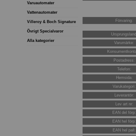
Varuautomater
Vattenautomater
Förvaring:
Villeroy & Boch Signature
Övrigt Specialvaror
Ursprungsland
Alla kategorier
Varumärke:
Konsumentkonta
Postadress:
Telefon:
Hemsida:
Varukategori:
Leverantör:
Lev art nr:
EAN del förp
EAN hel förp
EAN hel pall: