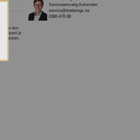
Serviceansvarig Automater
service@torebrings.se
0380-478 88
ch låter den
st Naturell är
vällsmackan,