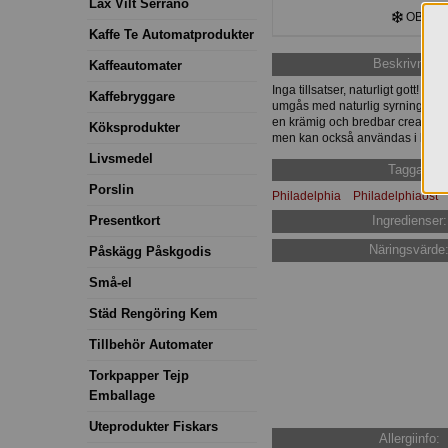
Lax Vilt Serrano
OBS! Kyl
Kaffe Te Automatprodukter
Beskrivning:
Kaffeautomater
Inga tillsatser, naturligt gott! En
Kaffebryggare
umgås med naturlig syrningskultur
en krämig och bredbar cream che
Köksprodukter
men kan också användas i kall-
Livsmedel
Taggar:
Porslin
Philadelphia
Philadelphiaost
Presentkort
Ingredienser:
Näringsvärde
Påskägg Påskgodis
Små-el
Städ Rengöring Kem
Tillbehör Automater
Torkpapper Tejp
Emballage
Uteprodukter Fiskars
Allergiinfo: