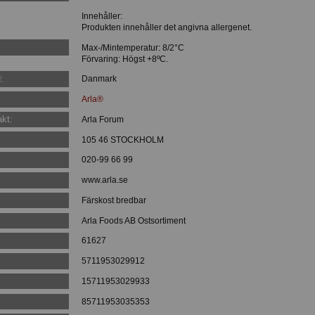
Innehåller:
Produkten innehåller det angivna allergenet.
Max-/Mintemperatur: 8/2°C
Förvaring: Högst +8ºC.
:
Danmark
Arla®
kt:
Arla Forum
105 46 STOCKHOLM
020-99 66 99
www.arla.se
Färskost bredbar
Arla Foods AB Ostsortiment
61627
:
5711953029912
:
15711953029933
85711953035353