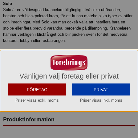
Solo
Solo är en väldesignad kranpelare tillgänglig i två olika utföranden,
borstad och blankpolerad krom, för att kunna matcha olika typer av stilar
och inredningar. Med Solo kan man också välja att installera bara en
stolpe eller flera bredvid varandra, beroende på tillämpning. Kranpelaren
hamnar verkligen i blickfånget och blir pricken över i för det medvetna
kontoret, lobbyn eller restaurangen.
En modern kranpelare med flexibel form
Stolpen är tillverkad utifrån bar-principen med ett separat torn per
dryckesval och kombineras med fördel med två separata kranar i en
installation för stilla och kolsyrat vatten tillsammans.
Vänligen välj företag eller privat
Specifikationer
FÖRETAG
PRIVAT
Passar med: Alla Escowas kylare.
Krantyp: Mekanisk med återfjädrande handtag.
Priser visas exkl. moms
Priser visas inkl. moms
Mått (BxHxD): 66x518x217 mm
Höjd till tappning: 330 mm
Produktinformation