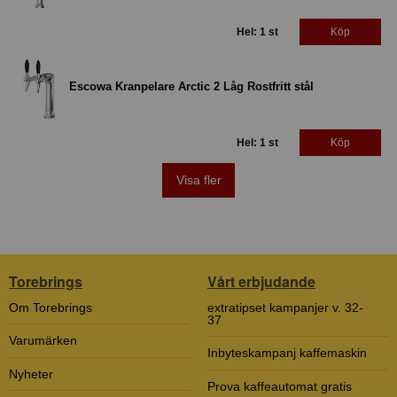
Hel: 1 st
Köp
Escowa Kranpelare Arctic 2 Låg Rostfritt stål
Hel: 1 st
Köp
Visa fler
Torebrings
Vårt erbjudande
Om Torebrings
extratipset kampanjer v. 32-
37
Varumärken
Inbyteskampanj kaffemaskin
Nyheter
Prova kaffeautomat gratis