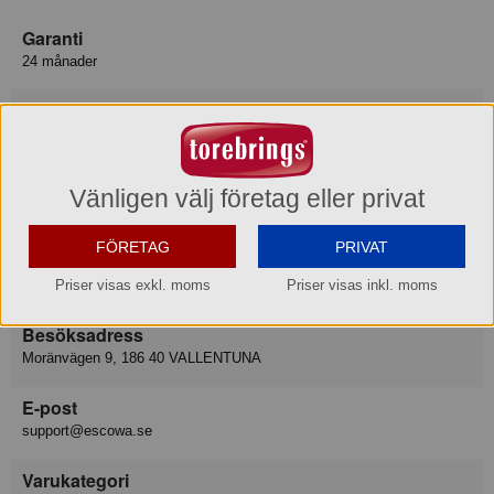
Garanti
24 månader
Varumärke
Escowa
Konsumentkontakt
Vänligen välj företag eller privat
Escowa AB
Telefon
08-557 731 20
FÖRETAG
PRIVAT
Hemsida
https://www.escowa.se/support/
Priser visas exkl. moms
Priser visas inkl. moms
Besöksadress
Moränvägen 9, 186 40 VALLENTUNA
E-post
support@escowa.se
Varukategori