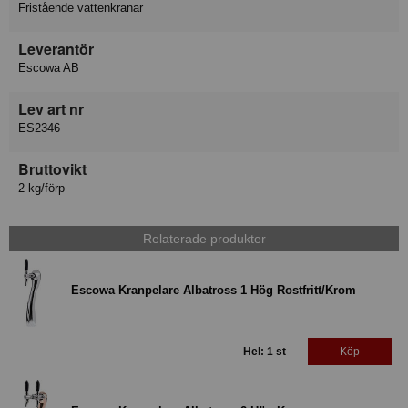
Fristående vattenkranar
Leverantör
Escowa AB
Lev art nr
ES2346
Bruttovikt
2 kg/förp
Relaterade produkter
Escowa Kranpelare Albatross 1 Hög Rostfritt/Krom
Hel: 1 st
Köp