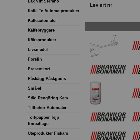
Lax Vilt Serrano
Lev art nr
Kaffe Te Automatprodukter
Kaffeautomater
Kaffebryggare
Köksprodukter
Livsmedel
Porslin
Presentkort
Påskägg Påskgodis
Små-el
Städ Rengöring Kem
Tillbehör Automater
Torkpapper Tejp
Emballage
Uteprodukter Fiskars