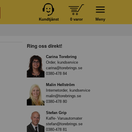
Kundtjänst
0 varor
Meny
Ring oss direkt!
Carina Torebring
Order, kundservice
carina@torebrings.se
0380-478 84
Malin Hellström
Internetorder, kundservice
malin@torebrings.se
0380-478 80
Stefan Grip
Kaffe- Varuautomater
stefan@torebrings.se
0380-478 81