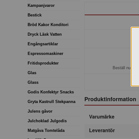
Kampanjvaror
Bestick
Bröd Kakor Konditori
Dryck Läsk Vatten
Engångsartiklar
Espressomaskiner
H
Fritidsprodukter
Beställ nu så 
Glas
Glass
Godis Konfektyr Snacks
Produktinformation
Gryta Kastrull Stekpanna
Julens gåvor
Varumärke
Julchoklad Julgodis
Leverantör
Matgåva Tomtelåda