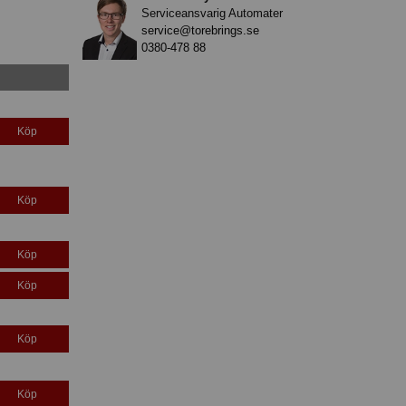
Serviceansvarig Automater
service@torebrings.se
0380-478 88
Köp
Köp
Köp
Köp
Köp
Köp