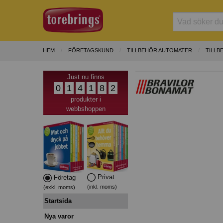
HEM
FÖRETAGSKUND
TILLBEHÖR AUTOMATER
TILLB
Just nu finns
0
1
4
1
8
2
produkter i
webbshoppen
Privat
Företag
(inkl. moms)
(exkl. moms)
Startsida
Nya varor