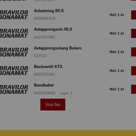
Avlastning B5 E
Hel: 1 st
6006001019
Avtappningsrör RLX
Hel: 1 st
4313297001
Avtappningsslang Bolero
Hel: 1 st
622932
Backventil KTS
Hel: 1 st
6000201682
Bandkabel
Hel: 1 st
6205919000 Lager: 1
Visa fler