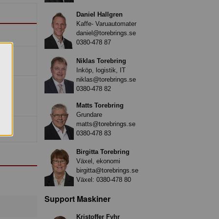
Daniel Hallgren
Kaffe- Varuautomater
daniel@torebrings.se
0380-478 87
Niklas Torebring
Inköp, logistik, IT
niklas@torebrings.se
0380-478 82
Matts Torebring
Grundare
matts@torebrings.se
0380-478 83
Birgitta Torebring
Växel, ekonomi
birgitta@torebrings.se
Växel:
0380-478 80
Support Maskiner
Kristoffer Fyhr