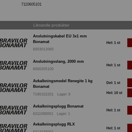
7110605101
Liknande produkter
Anslutningskabel EU 3x1 mm
Bonamat
Hel: 1 st
6003012060
Anslutningsslang, 2000 mm
Hel: 1 st
6000205100
Avkalkningsmedel Renegite 1 kg
Del: 1 st
Bonamat
Hel: 10 st
7190102201 Lager: 9
Avkalkningsplugg Bonamat
Hel: 1 st
6311090001 Lager: 1
Avkalkningsplugg RLX
Hel: 1 st
6313325001