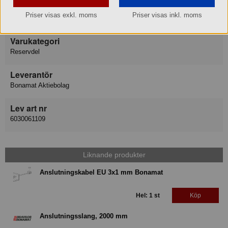
Varumärke
Priser visas exkl. moms
Priser visas inkl. moms
Bonamat Bravilor
Varukategori
Reservdel
Leverantör
Bonamat Aktiebolag
Lev art nr
6030061109
Liknande produkter
Anslutningskabel EU 3x1 mm Bonamat
Hel: 1 st
Köp
Anslutningsslang, 2000 mm