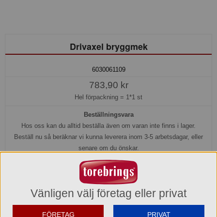
Drivaxel bryggmek
6030061109
783,90 kr
Hel förpackning =
1*1 st
Beställningsvara
Hos oss kan du alltid beställa även om varan inte finns i lager.
Beställ nu så beräknar vi kunna leverera inom 3-5 arbetsdagar, eller
senare om du önskar.
Köp »
Vänligen välj företag eller privat
Produktinformation
FÖRETAG
PRIVAT