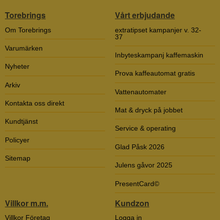
Torebrings
Vårt erbjudande
Om Torebrings
extratipset kampanjer v. 32-
37
Varumärken
Inbyteskampanj kaffemaskin
Nyheter
Prova kaffeautomat gratis
Arkiv
Vattenautomater
Kontakta oss direkt
Mat & dryck på jobbet
Kundtjänst
Service & operating
Policyer
Glad Påsk 2026
Sitemap
Julens gåvor 2025
PresentCard©
Villkor m.m.
Kundzon
Villkor Företag
Logga in