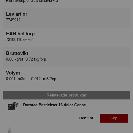
F&H Group of Scandinavia AB
Lev art nr
7745912
EAN hel förp
7319011075062
Bruttovikt
0.06 kg/st 0.72 kg/förp
Volym
0.001 m3/st, 0.012 m3/förp
Relaterade produkter
Dorotea Bestickset 16 delar Gense
Hel: 1 st
Köp