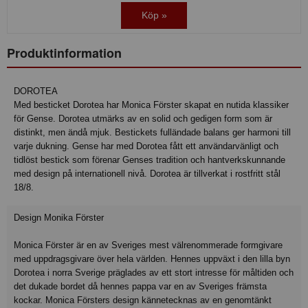
Köp »
Produktinformation
DOROTEA
Med besticket Dorotea har Monica Förster skapat en nutida klassiker
för Gense. Dorotea utmärks av en solid och gedigen form som är
distinkt, men ändå mjuk. Bestickets fulländade balans ger harmoni till
varje dukning. Gense har med Dorotea fått ett användarvänligt och
tidlöst bestick som förenar Genses tradition och hantverkskunnande
med design på internationell nivå. Dorotea är tillverkat i rostfritt stål
18/8.
Design Monika Förster
Monica Förster är en av Sveriges mest välrenommerade formgivare
med uppdragsgivare över hela världen. Hennes uppväxt i den lilla byn
Dorotea i norra Sverige präglades av ett stort intresse för måltiden och
det dukade bordet då hennes pappa var en av Sveriges främsta
kockar. Monica Försters design kännetecknas av en genomtänkt