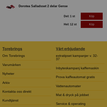
Dorotea Salladsset 2 delar Gense
Del: 1 st
Köp
Hel: 12 st
Köp
Torebrings
Vårt erbjudande
Om Torebrings
extratipset kampanjer v. 32-
37
Varumärken
Inbyteskampanj kaffemaskin
Nyheter
Prova kaffeautomat gratis
Arkiv
Vattenautomater
Kontakta oss direkt
Mat & dryck på jobbet
Kundtjänst
Service & operating