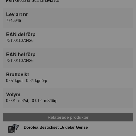
F&H Group of Scandinavia AB
Lev art nr
7745946
EAN del förp
7319011073426
EAN hel förp
7319011073426
Bruttovikt
0.07 kg/st 0.84 kg/förp
Volym
0.001 m3/st, 0.012 m3/förp
Relaterade produkter
Dorotea Bestickset 16 delar Gense