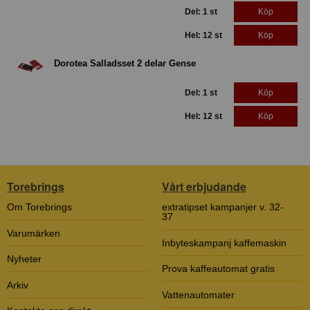
Del: 1 st
Köp
Hel: 12 st
Köp
Dorotea Salladsset 2 delar Gense
Del: 1 st
Köp
Hel: 12 st
Köp
Torebrings
Vårt erbjudande
Om Torebrings
extratipset kampanjer v. 32-
37
Varumärken
Inbyteskampanj kaffemaskin
Nyheter
Prova kaffeautomat gratis
Arkiv
Vattenautomater