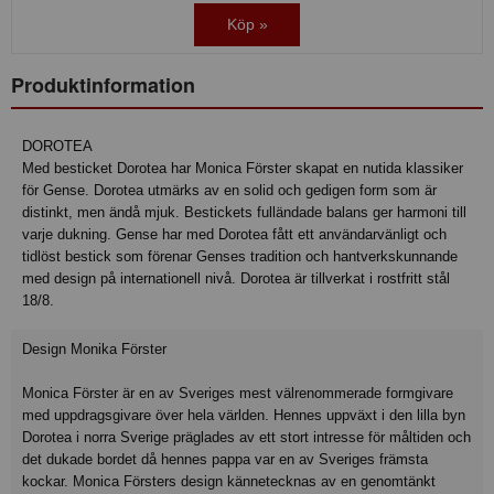
Köp »
Produktinformation
DOROTEA
Med besticket Dorotea har Monica Förster skapat en nutida klassiker
för Gense. Dorotea utmärks av en solid och gedigen form som är
distinkt, men ändå mjuk. Bestickets fulländade balans ger harmoni till
varje dukning. Gense har med Dorotea fått ett användarvänligt och
tidlöst bestick som förenar Genses tradition och hantverkskunnande
med design på internationell nivå. Dorotea är tillverkat i rostfritt stål
18/8.
Design Monika Förster
Monica Förster är en av Sveriges mest välrenommerade formgivare
med uppdragsgivare över hela världen. Hennes uppväxt i den lilla byn
Dorotea i norra Sverige präglades av ett stort intresse för måltiden och
det dukade bordet då hennes pappa var en av Sveriges främsta
kockar. Monica Försters design kännetecknas av en genomtänkt