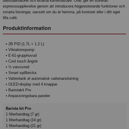
baristaamatörer och erfarna kaffemästare. ONE ger en suverän
espressoupplevelse genom att introducera högpresterande funktioner och
smarta lösningar, oavsett om du är hemma, på kontoret eller i ditt eget
lilla café.
Produktinformation
• 2B PID (1.7L + 1.2 L)
• Vibrationspump
• E-61-grupphuvud
• Cool touch ångrör
• ½ varvsvred
• Smart spillbricka
• Vattentank el automatisk vattenanslutning
• OLED-display med 4 knappar
• Baristakit Pro
• Anpassningsbara paneler
Barista kit Pro
1 filterhandtag (7 gr)
1 filterhandtag (14 gr)
1 filterhandtag (21 gr)