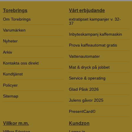
Torebrings
Vårt erbjudande
Om Torebrings
extratipset kampanjer v. 32-
37
Varumärken
Inbyteskampanj kaffemaskin
Nyheter
Prova kaffeautomat gratis
Arkiv
Vattenautomater
Kontakta oss direkt
Mat & dryck på jobbet
Kundtjänst
Service & operating
Policyer
Glad Påsk 2026
Sitemap
Julens gåvor 2025
PresentCard©
Villkor m.m.
Kundzon
Villkor Företag
Logga in