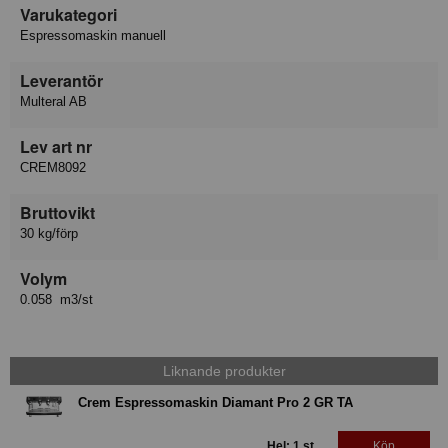
Varukategori
Espressomaskin manuell
Leverantör
Multeral AB
Lev art nr
CREM8092
Bruttovikt
30 kg/förp
Volym
0.058 m3/st
Liknande produkter
Crem Espressomaskin Diamant Pro 2 GR TA
Hel: 1 st
Köp