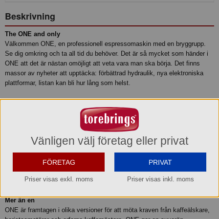
Beskrivning
The ONE and only
Välkommen ONE, en professionell espressomaskin med en bryggrupp.
Se dig omkring och ta all tid du behöver. Det är så mycket som händer i
ONE att det är nästan omöjligt att veta vara man ska börja. Det finns
massor av nyheter att upptäcka: förbättrad hydraulik, nya elektroniska
plattformar, listan kan bli hur lång som helst.
ONE är exklusiv, omisskännligt modern och visar stolt upp sitt
legendariska ursprung med en konceptuell blinkning till den klassiska
designen hos våra välkända espressomaskiner från Expobar. Det känns
som att återse en gammal vän. Sugen på mer?
Vänligen välj företag eller privat
Proffsdesign för alla kaffeproffs
ONE är utrustad med toppmodern teknik som sig bör för en
FÖRETAG
PRIVAT
espressomaskin helt i proffsklass. Den bygger på CREMs erkända
Priser visas exkl. moms
Priser visas inkl. moms
tekniska kunskap och expertis inom den kommersiella espressosektorn.
Mer än en
ONE är framtagen i olika versioner för att möta kraven från kaffeälskare,