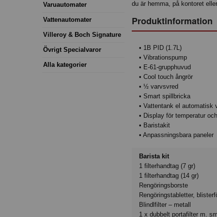
du är hemma, på kontoret eller i
Varuautomater
Produktinformation
Vattenautomater
Villeroy & Boch Signature
• 1B PID (1.7L)
Övrigt Specialvaror
• Vibrationspump
Alla kategorier
• E-61-grupphuvud
• Cool touch ångrör
• ½ varvsvred
• Smart spillbricka
• Vattentank el automatisk 
• Display för temperatur oc
• Baristakit
• Anpassningsbara paneler
Barista kit
1 filterhandtag (7 gr)
1 filterhandtag (14 gr)
Rengöringsborste
Rengöringstabletter, blister
Blindlfilter – metall
1 x dubbelt portafilter m. sm