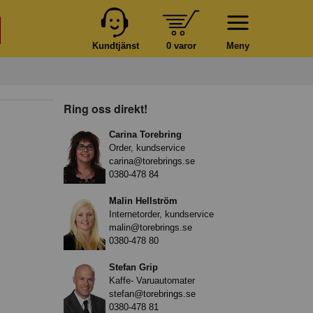
Kundtjänst
0 varor
Meny
Ring oss direkt!
Carina Torebring
Order, kundservice
carina@torebrings.se
0380-478 84
Malin Hellström
Internetorder, kundservice
malin@torebrings.se
0380-478 80
Stefan Grip
Kaffe- Varuautomater
stefan@torebrings.se
0380-478 81