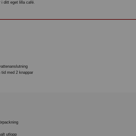
 ditt eget lilla café.
vattenanslutning
h tid med 2 knappar
förpackning
alt utlopp