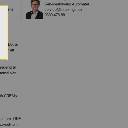
Serviceansvarig Automater
service@torebrings.se
roduktens
0380-478 88
ver. Det är
heter att
nkning till
ammal vän.
r på CREMs
emästare. ONE
 oavsett om