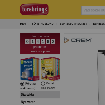
HEM
FÖRETAGSKUND
ESPRESSOMASKINER
ESPRESS
Just nu finns
0
1
4
1
8
2
produkter i
webbshoppen
Privat
Företag
(inkl. moms)
(exkl. moms)
Startsida
Nya varor