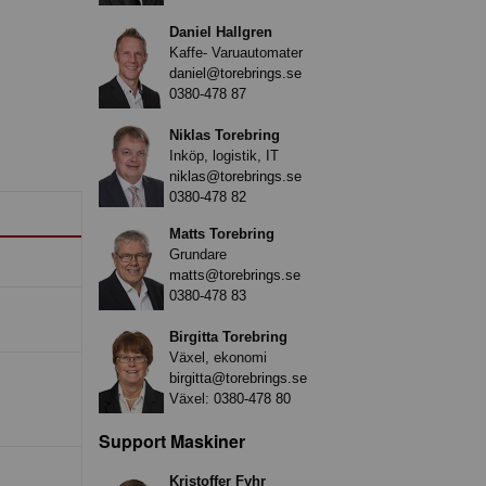
Daniel Hallgren
Kaffe- Varuautomater
daniel@torebrings.se
0380-478 87
Niklas Torebring
Inköp, logistik, IT
niklas@torebrings.se
0380-478 82
Matts Torebring
Grundare
matts@torebrings.se
0380-478 83
Birgitta Torebring
Växel, ekonomi
birgitta@torebrings.se
Växel:
0380-478 80
Support Maskiner
Kristoffer Fyhr