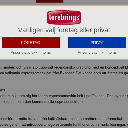
ereras endast som Hemleverans med avisering eller kan Hämtas i Aneby p.g.a. p
storlek.
Vänligen välj företag eller privat
FÖRETAG
PRIVAT
ell espressomaskin med en bryggrupp. Se dig omkring och ta all tid du behö
t det är nästan omöjligt att veta vara man ska börja. Det finns massor av ny
Priser visas exkl. moms
Priser visas inkl. moms
 nya elektroniska plattformar, listan kan bli hur lång som helst.
 modern och visar stolt upp sitt legendariska ursprung med en konceptuell bli
åra välkända espressomaskiner från Expobar. Det känns som att återse en g
offs
rn teknik som sig bör för en espressomaskin helt i proffsklass. Den bygge
 expertis inom den kommersiella espressosektorn.
oner för att möta kraven från kaffeälskare, baristaamatörer och erfarna kaff
else genom att introducera högpresterande funktioner och smarta lösningar,