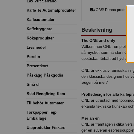
Lax Vilt Serrano
OBS! Denna produkt lev
Kaffe Te Automatprodukter
Kaffeautomater
Beskrivning
Kaffebryggare
Köksprodukter
The ONE and only
Välkommen ONE, en profession
Livsmedel
så mycket som händer i ONE at
Porslin
upptäcka: förbättrad hydraulik,
Presentkort
ONE är exklusiv, omisskännligt
Påskägg Påskgodis
den klassiska designen hos v
Sugen på mer?
Små-el
Städ Rengöring Kem
Proffsdesign för alla kaffepr
ONE är utrustad med toppmode
Tillbehör Automater
erkända tekniska kunskap och
Torkpapper Tejp
Emballage
Mer än en
ONE är framtagen i olika versi
Uteprodukter Fiskars
ger en suverän espressoupplev