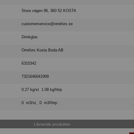
Stora vägen 96, 360 52 KOSTA
customerservice@orrefors.se
Drinkglas
Orrefors Kosta Boda AB
6310342
7321646041909
0.27 kg/st 1.08 kg/förp
0 m3/st, 0 m3/förp
Liknande produkter