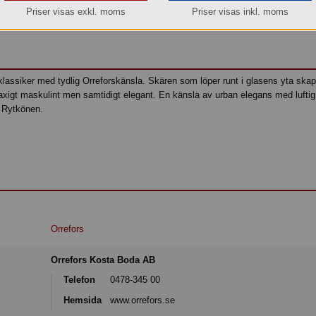
Priser visas exkl. moms
Priser visas inkl. moms
Köp »
lassiker med tydlig Orreforskänsla. Skären som löper runt i glasens yta skap
xigt maskulint men samtidigt elegant. En känsla av urban elegans med luftig 
i Rytkönen.
Orrefors
Orrefors Kosta Boda AB
Telefon
0478-345 00
Hemsida
www.orrefors.se