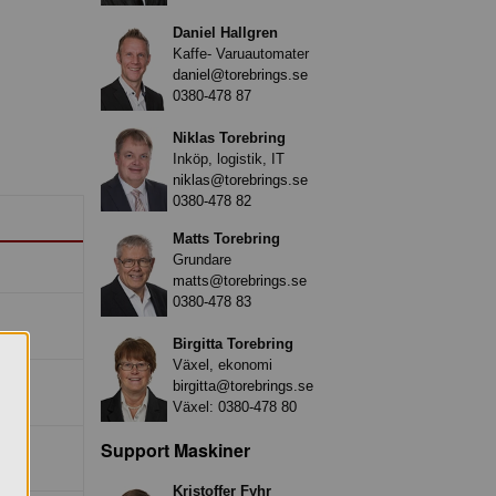
Daniel Hallgren
Kaffe- Varuautomater
daniel@torebrings.se
0380-478 87
Niklas Torebring
Inköp, logistik, IT
niklas@torebrings.se
0380-478 82
Matts Torebring
Grundare
matts@torebrings.se
0380-478 83
Birgitta Torebring
Växel, ekonomi
birgitta@torebrings.se
Växel:
0380-478 80
Support Maskiner
Kristoffer Fyhr