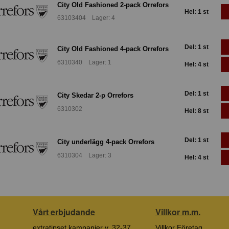
City Old Fashioned 2-pack Orrefors
Hel: 1 st
63103404 Lager: 4
Del: 1 st
City Old Fashioned 4-pack Orrefors
6310340 Lager: 1
Hel: 4 st
Del: 1 st
City Skedar 2-p Orrefors
6310302
Hel: 8 st
Del: 1 st
City underlägg 4-pack Orrefors
6310304 Lager: 3
Hel: 4 st
Vårt erbjudande
Villkor m.m.
extratipset kampanjer v. 32-37
Villkor Företag