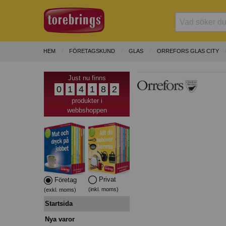
HEM
FÖRETAGSKUND
GLAS
ORREFORS GLAS CITY
Just nu finns
0
1
4
1
8
2
produkter i
webbshoppen
Privat
Företag
(inkl. moms)
(exkl. moms)
Startsida
Nya varor