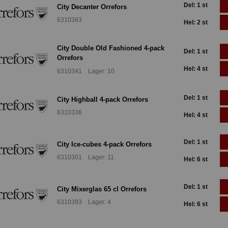
Del: 1 st
City Decanter Orrefors
6310383
Hel: 2 st
City Double Old Fashioned 4-pack
Del: 1 st
Orrefors
Hel: 4 st
6310341 Lager: 10
Del: 1 st
City Highball 4-pack Orrefors
6310336
Hel: 4 st
Del: 1 st
City Ice-cubes 4-pack Orrefors
6310301 Lager: 11
Hel: 6 st
Del: 1 st
City Mixerglas 65 cl Orrefors
6310393 Lager: 4
Hel: 6 st