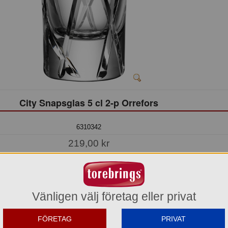
City Snapsglas 5 cl 2-p Orrefors
6310342
219,00 kr
Del av förpackning =
2 st
876,00 kr
Hel förpackning =
4*2 st
Vänligen välj företag eller privat
Jmf.pris:
109,50
kr/st
Lager: 9 del av förp.
FÖRETAG
PRIVAT