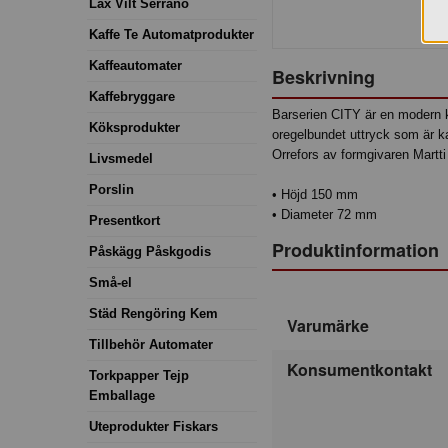
Lax Vilt Serrano
Kaffe Te Automatprodukter
Kaffeautomater
Beskrivning
Kaffebryggare
Barserien CITY är en modern k
Köksprodukter
oregelbundet uttryck som är ka
Orrefors av formgivaren Martt
Livsmedel
Porslin
• Höjd 150 mm
• Diameter 72 mm
Presentkort
Produktinformation
Påskägg Påskgodis
Små-el
Städ Rengöring Kem
Varumärke
Tillbehör Automater
Konsumentkontakt
Torkpapper Tejp
Emballage
Uteprodukter Fiskars