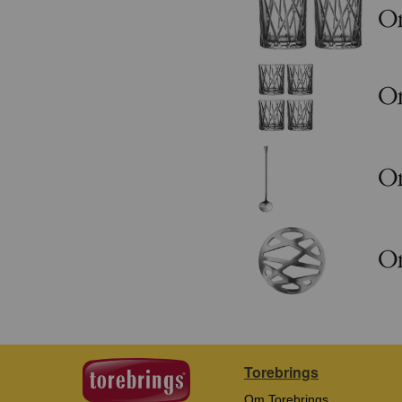
Torebrings
Om Torebrings