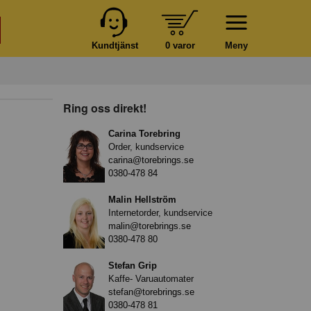
Kundtjänst
0 varor
Meny
Ring oss direkt!
Carina Torebring
Order, kundservice
carina@torebrings.se
0380-478 84
Malin Hellström
Internetorder, kundservice
malin@torebrings.se
0380-478 80
Stefan Grip
Kaffe- Varuautomater
stefan@torebrings.se
0380-478 81