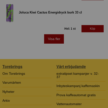
Joluca Kiwi Cactus Energidryck burk 33 cl
Hel: 1 st
Köp
Visa fler
Torebrings
Vårt erbjudande
Om Torebrings
extratipset kampanjer v. 32-
37
Varumärken
Inbyteskampanj kaffemaskin
Nyheter
Prova kaffeautomat gratis
Arkiv
Vattenautomater