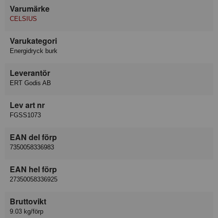
Varumärke
CELSIUS
Varukategori
Energidryck burk
Leverantör
ERT Godis AB
Lev art nr
FGSS1073
EAN del förp
7350058336983
EAN hel förp
27350058336925
Bruttovikt
9.03 kg/förp