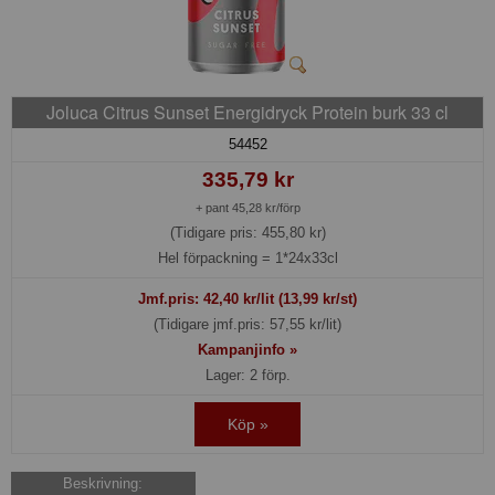
Joluca Citrus Sunset Energidryck Protein burk 33 cl
54452
335,79 kr
+ pant 45,28 kr/förp
(Tidigare pris: 455,80 kr)
Hel förpackning =
1*24x33cl
Jmf.pris:
42,40
kr/lit (13,99 kr/st)
(Tidigare jmf.pris: 57,55 kr/lit)
Kampanjinfo »
Lager: 2 förp.
Köp »
Beskrivning: