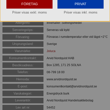
Vitamin B12 0.36 μg
FÖRETAG
PRIVAT
Biotin 3 μg
Pantotensyra 0.9 mg
Zink 0.6 mg
Priser visas exkl. moms
Priser visas inkl. moms
Jod 9 μg
Allergiinfo:
Innehåller: Sötningsmedel
Serveringstips:
Serveras väl kyld
Förvaring:
Förvaras i rumstemperatur eller vid lägst +2°C
Ursprungsland:
Sverige
Varumärke:
Joluca
Konsumentkontakt:
Arvid Nordquist HAB
Besöksadress:
Box 1285, 171 25 SOLNA
Telefon:
08-799 18 00
Hemsida:
www.arvidnordquist.se
E-post:
konsumentkontakt@arvidnordquist.se
Varukategori:
Energidryck burk
Leverantör:
Arvid Nordquist Handelsaktiebolag
Lev art nr:
54452