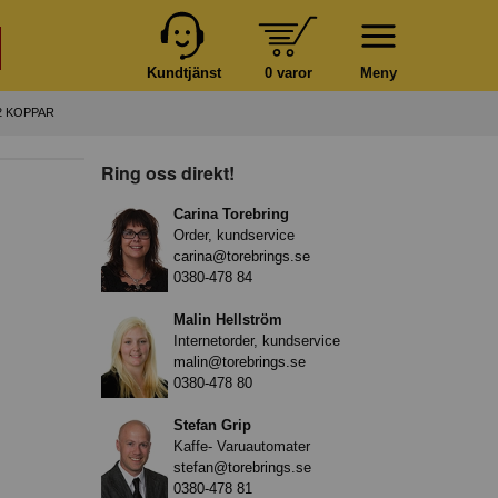
Kundtjänst
0 varor
Meny
2 KOPPAR
Ring oss direkt!
Carina Torebring
Order, kundservice
carina@torebrings.se
0380-478 84
Malin Hellström
Internetorder, kundservice
malin@torebrings.se
0380-478 80
Stefan Grip
Kaffe- Varuautomater
stefan@torebrings.se
0380-478 81