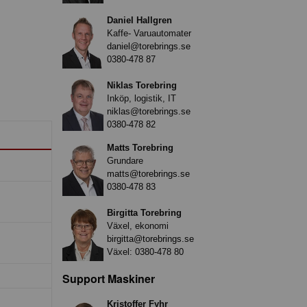
Daniel Hallgren
Kaffe- Varuautomater
daniel@torebrings.se
0380-478 87
Niklas Torebring
Inköp, logistik, IT
niklas@torebrings.se
0380-478 82
Matts Torebring
Grundare
matts@torebrings.se
0380-478 83
Birgitta Torebring
Växel, ekonomi
birgitta@torebrings.se
Växel:
0380-478 80
Support Maskiner
Kristoffer Fyhr