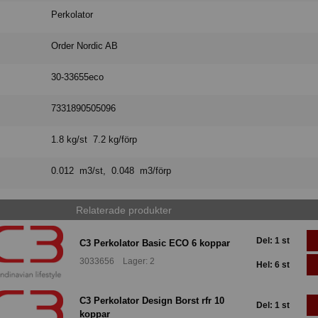
Perkolator
Order Nordic AB
30-33655eco
7331890505096
1.8 kg/st 7.2 kg/förp
0.012 m3/st, 0.048 m3/förp
Relaterade produkter
Del: 1 st
C3 Perkolator Basic ECO 6 koppar
3033656 Lager: 2
Hel: 6 st
C3 Perkolator Design Borst rfr 10
Del: 1 st
koppar