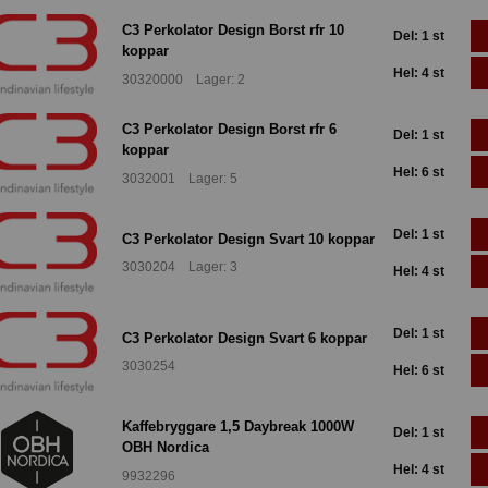
C3 Perkolator Design Borst rfr 10
Del: 1 st
koppar
Hel: 4 st
30320000 Lager: 2
C3 Perkolator Design Borst rfr 6
Del: 1 st
koppar
Hel: 6 st
3032001 Lager: 5
Del: 1 st
C3 Perkolator Design Svart 10 koppar
3030204 Lager: 3
Hel: 4 st
Del: 1 st
C3 Perkolator Design Svart 6 koppar
3030254
Hel: 6 st
Kaffebryggare 1,5 Daybreak 1000W
Del: 1 st
OBH Nordica
Hel: 4 st
9932296