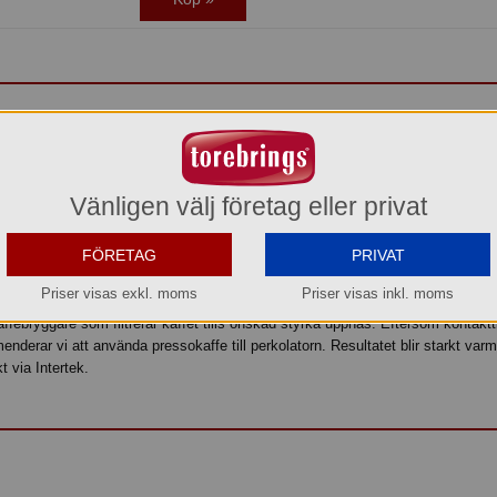
 för starkt varmt kaffe finns nu med automatisk avstängning. Den är kompatib
ker när bryggningen är klar. Kaffet håller dricktemperatur relativt lång tid där
Vänligen välj företag eller privat
raturen.
FÖRETAG
PRIVAT
rkt, varmt kaffe med en fin arom. Perkolatorn är tillverkad av blankpolerat ros
nds när kaffet är klart. Perkolatorn har en Skandinavisk design med ett elegant
Priser visas exkl. moms
Priser visas inkl. moms
 kaffebryggare som filtrerar kaffet tills önskad styrka uppnås. Eftersom kontak
nderar vi att använda pressokaffe till perkolatorn. Resultatet blir starkt var
 via Intertek.