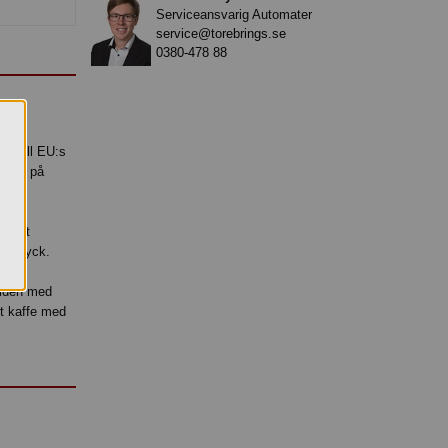
Serviceansvarig Automater
service@torebrings.se
0380-478 88
el till EU:s
efter på
tfritt
 intryck.
ttiden med
mt kaffe med