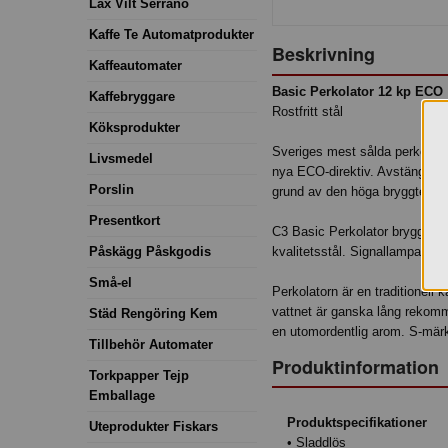
Lax Vilt Serrano
Kaffe Te Automatprodukter
Beskrivning
Kaffeautomater
Basic Perkolator 12 kp ECO
Kaffebryggare
Rostfritt stål
Köksprodukter
Sveriges mest sålda perkolator
Livsmedel
nya ECO-direktiv. Avstängning s
Porslin
grund av den höga bryggtempa
Presentkort
C3 Basic Perkolator brygger sta
Påskägg Påskgodis
kvalitetsstål. Signallampan tä
Små-el
Perkolatorn är en traditionell
vattnet är ganska lång rekomme
Städ Rengöring Kem
en utomordentlig arom. S-märkt
Tillbehör Automater
Produktinformation
Torkpapper Tejp
Emballage
Produktspecifikationer
Uteprodukter Fiskars
• Sladdlös