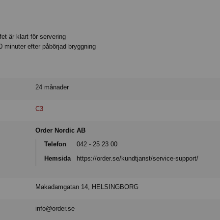
et är klart för servering
 minuter efter påbörjad bryggning
24 månader
C3
Order Nordic AB
Telefon
042 - 25 23 00
Hemsida
https://order.se/kundtjanst/service-support/
Makadamgatan 14, HELSINGBORG
info@order.se