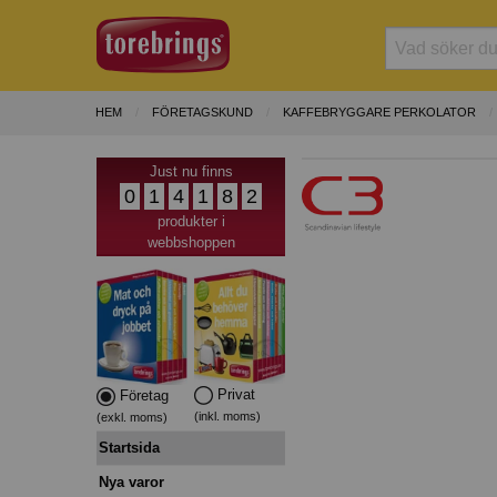
HEM
FÖRETAGSKUND
KAFFEBRYGGARE PERKOLATOR
Just nu finns
0
1
4
1
8
2
produkter i
webbshoppen
Privat
Företag
(inkl. moms)
(exkl. moms)
Startsida
Nya varor