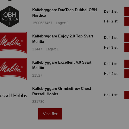
Kaffebryggare DuoTech Dubbel OBH
Del: 1 st
Nordica
Hel: 2 st
1500637467 Lager: 1
Kaffebryggare Enjoy 2.0 Top Svart
Del: 1 st
Melitta
Hel: 3 st
21447 Lager: 1
Kaffebryggare Excellent 4.0 Svart
Del: 1 st
Melitta
Hel: 4 st
21527
Kaffebryggare Grind&Brew Chest
Russell Hobbs
Hel: 1 st
231730
Visa fler