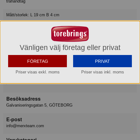
trähandtag
Mått/storlek: L 19 cm B 4 cm
Varumärke
Xantia
Vänligen välj företag eller privat
Konsumentkontakt
FÖRETAG
PRIVAT
Merx Team AB
Telefon
031-50 67 00
Priser visas exkl. moms
Priser visas inkl. moms
Hemsida
www.merxteam.com
Besöksadress
Galvaniseringsgatan 5, GÖTEBORG
E-post
info@merxteam.com
Varukategori