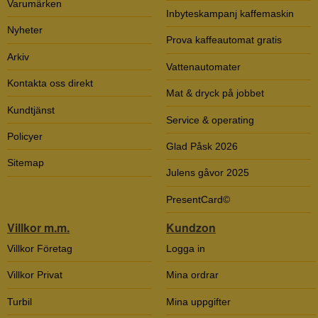
Varumärken
Inbyteskampanj kaffemaskin
Nyheter
Prova kaffeautomat gratis
Arkiv
Vattenautomater
Kontakta oss direkt
Mat & dryck på jobbet
Kundtjänst
Service & operating
Policyer
Glad Påsk 2026
Sitemap
Julens gåvor 2025
PresentCard©
Villkor m.m.
Kundzon
Villkor Företag
Logga in
Villkor Privat
Mina ordrar
Turbil
Mina uppgifter