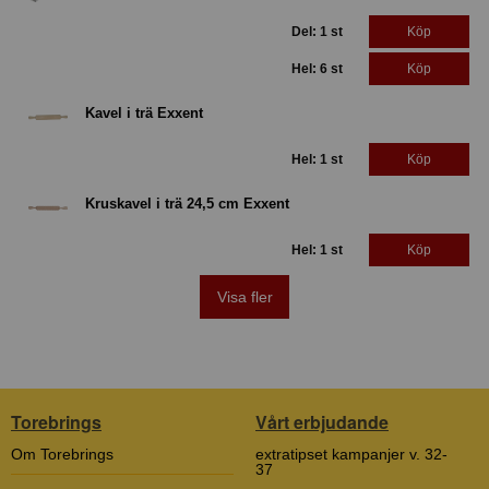
Del: 1 st
Köp
Hel: 6 st
Köp
Kavel i trä Exxent
Hel: 1 st
Köp
Kruskavel i trä 24,5 cm Exxent
Hel: 1 st
Köp
Visa fler
Torebrings
Vårt erbjudande
Om Torebrings
extratipset kampanjer v. 32-
37