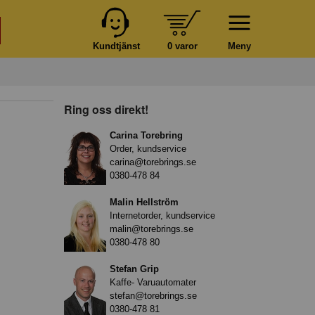
Kundtjänst
0 varor
Meny
Ring oss direkt!
Carina Torebring
Order, kundservice
carina@torebrings.se
0380-478 84
Malin Hellström
Internetorder, kundservice
malin@torebrings.se
0380-478 80
Stefan Grip
Kaffe- Varuautomater
stefan@torebrings.se
0380-478 81