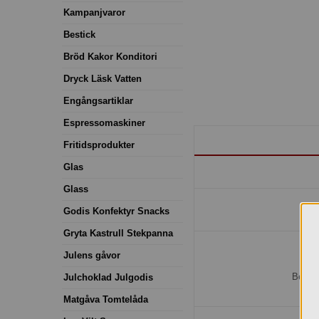
Kampanjvaror
Bestick
Bröd Kakor Konditori
Dryck Läsk Vatten
Engångsartiklar
Espressomaskiner
Fritidsprodukter
Glas
Glass
Godis Konfektyr Snacks
Gryta Kastrull Stekpanna
Julens gåvor
H
Bestäl
Julchoklad Julgodis
Matgåva Tomtelåda