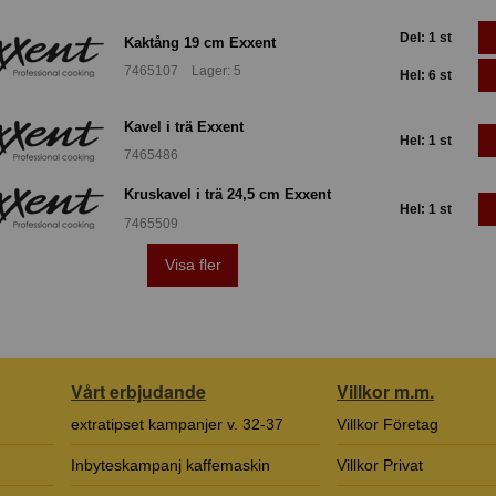
Del: 1 st
Kaktång 19 cm Exxent
7465107 Lager: 5
Hel: 6 st
Kavel i trä Exxent
Hel: 1 st
7465486
Kruskavel i trä 24,5 cm Exxent
Hel: 1 st
7465509
Visa fler
Vårt erbjudande
Villkor m.m.
extratipset kampanjer v. 32-37
Villkor Företag
Inbyteskampanj kaffemaskin
Villkor Privat