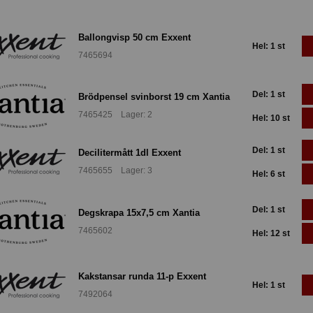
Ballongvisp 50 cm Exxent
Hel: 1 st
7465694
Del: 1 st
Brödpensel svinborst 19 cm Xantia
7465425 Lager: 2
Hel: 10 st
Del: 1 st
Decilitermått 1dl Exxent
7465655 Lager: 3
Hel: 6 st
Del: 1 st
Degskrapa 15x7,5 cm Xantia
7465602
Hel: 12 st
Kakstansar runda 11-p Exxent
Hel: 1 st
7492064