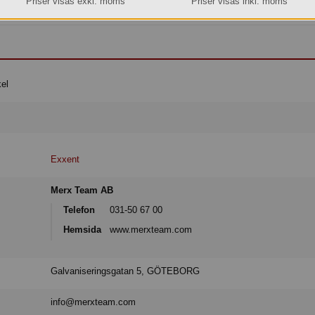
Priser visas exkl. moms
Priser visas inkl. moms
Köp »
el
Exxent
Merx Team AB
Telefon
031-50 67 00
Hemsida
www.merxteam.com
Galvaniseringsgatan 5, GÖTEBORG
info@merxteam.com