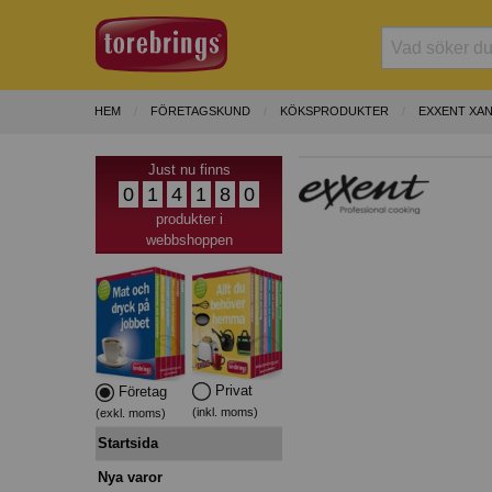
HEM
FÖRETAGSKUND
KÖKSPRODUKTER
EXXENT XAN
Just nu finns
0
1
4
1
8
0
produkter i
webbshoppen
Privat
Företag
(inkl. moms)
(exkl. moms)
Startsida
Nya varor