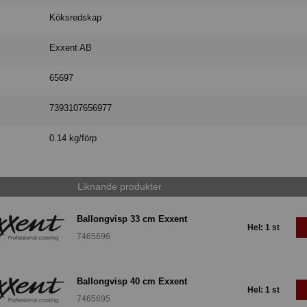
Köksredskap
Exxent AB
65697
7393107656977
0.14 kg/förp
Liknande produkter
Ballongvisp 33 cm Exxent
Hel: 1 st
7465696
Ballongvisp 40 cm Exxent
Hel: 1 st
7465695