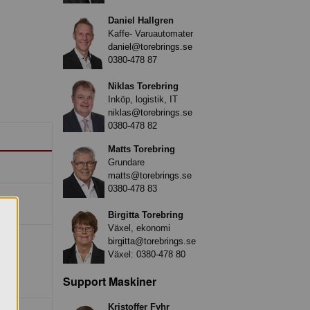
Daniel Hallgren
Kaffe- Varuautomater
daniel@torebrings.se
0380-478 87
Niklas Torebring
Inköp, logistik, IT
niklas@torebrings.se
0380-478 82
Matts Torebring
Grundare
matts@torebrings.se
0380-478 83
Birgitta Torebring
Växel, ekonomi
birgitta@torebrings.se
Växel:
0380-478 80
Support Maskiner
Kristoffer Fyhr