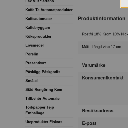
Lax Vilt Serrano
Kaffe Te Automatprodukter
Produktinformation
Kaffeautomater
Kaffebryggare
Rostfri 18% Krom 10% Nick
Köksprodukter
Livsmedel
Mått: Längd visp 17 cm
Porslin
Presentkort
Varumärke
Påskägg Påskgodis
Konsumentkontakt
Små-el
Städ Rengöring Kem
Tillbehör Automater
Torkpapper Tejp
Besöksadress
Emballage
Uteprodukter Fiskars
E-post